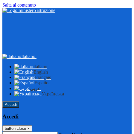
Salta al contenuto
Italiano
Italiano
English
Français
Español
عربى
Українська
Accedi
Accedi
button close
×