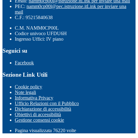
Email:
namm0cp00l@istruzione.it
Link per inviare una mail
PEC:
namm0cp00l@pec.istruzione.it
Link per inviare una
mail
C.F.: 95215840638
C.M. NAMM0CP00L
Codice univoco UFDU6H
Ingresso Uffici: IV piano
Seguici su
Facebook
Sezione Link Utili
Cookie policy
Note legali
Informativa Privacy
Ufficio Relazioni con il Pubblico
Dichiarazione di accessibilità
Obiettivi di accessibilità
Gestione consensi cookie
Pagina visualizzata
76220
volte