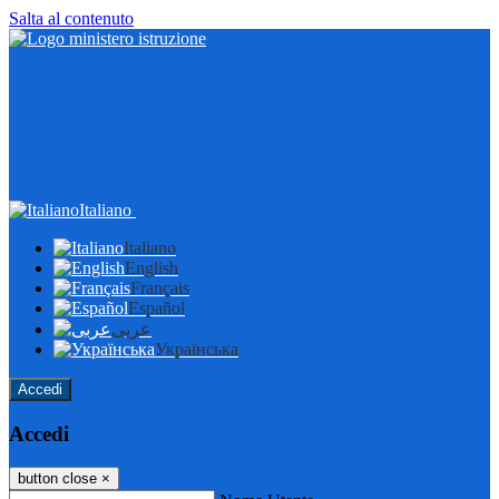
Salta al contenuto
Italiano
Italiano
English
Français
Español
عربى
Українська
Accedi
Accedi
button close
×