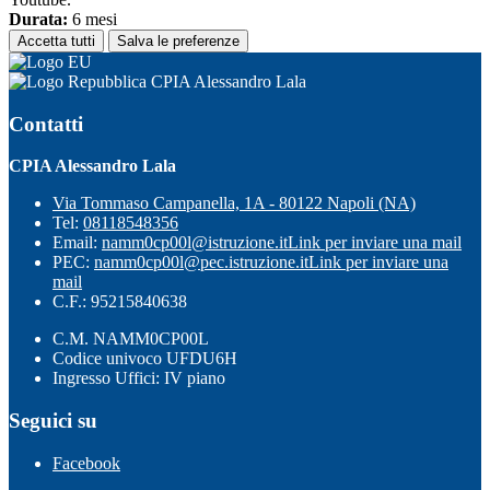
Durata:
6 mesi
Accetta tutti
Salva le preferenze
CPIA Alessandro Lala
Contatti
CPIA Alessandro Lala
Via Tommaso Campanella, 1A - 80122 Napoli (NA)
Tel:
08118548356
Email:
namm0cp00l@istruzione.it
Link per inviare una mail
PEC:
namm0cp00l@pec.istruzione.it
Link per inviare una
mail
C.F.: 95215840638
C.M. NAMM0CP00L
Codice univoco UFDU6H
Ingresso Uffici: IV piano
Seguici su
Facebook