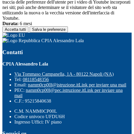
traccia delle preferenze dell'utente per i video di Youtube incorporati
nei siti; può anche determinare se il visitatore del sito web sta
utilizzando la nuova o la vecchia versione dell'interfaccia di
Youtube.
Durata:
6 mesi
Accetta tutti
Salva le preferenze
CPIA Alessandro Lala
Contatti
CPIA Alessandro Lala
Via Tommaso Campanella, 1A - 80122 Napoli (NA)
Tel:
08118548356
Email:
namm0cp00l@istruzione.it
Link per inviare una mail
PEC:
namm0cp00l@pec.istruzione.it
Link per inviare una
mail
C.F.: 95215840638
C.M. NAMM0CP00L
Codice univoco UFDU6H
Ingresso Uffici: IV piano
Seguici su