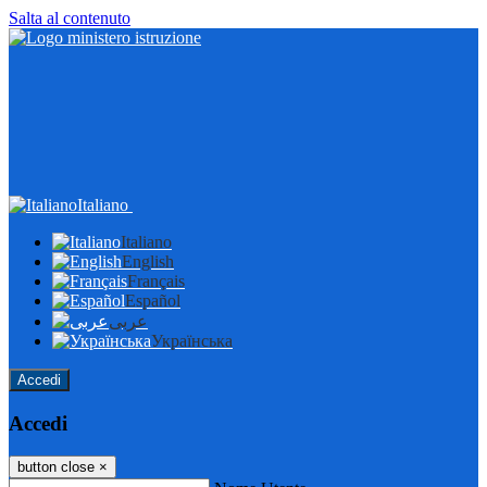
Salta al contenuto
Italiano
Italiano
English
Français
Español
عربى
Українська
Accedi
Accedi
button close
×