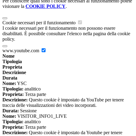
Per conoscere quali sono i cookie necessari al funzionamento potete
visionare la
COOKIE POLICY
.
Cookie necessari per il funzionamento
I cookie necessari per il funzionamento non possono essere
disabilitati. È possibile consultare l'elenco nella pagina della cookie
policy.
www.youtube.com
Nome
Tipologia
Proprieta
Descrizione
Durata
Nome:
YSC
Tipologia:
analitico
Proprieta:
Terza parte
Descrizione:
Questo cookie è impostato da YouTube per tenere
traccia delle visualizzazioni dei video incorporati.
Durata:
Sessione
Nome:
VISITOR_INFO1_LIVE
Tipologia:
analitico
Proprieta:
Terza parte
Descrizione:
Questo cookie è impostato da Youtube per tenere