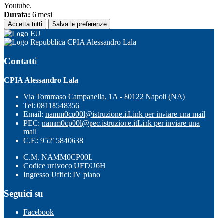
Youtube.
Durata:
6 mesi
Accetta tutti
Salva le preferenze
CPIA Alessandro Lala
Contatti
CPIA Alessandro Lala
Via Tommaso Campanella, 1A - 80122 Napoli (NA)
Tel:
08118548356
Email:
namm0cp00l@istruzione.it
Link per inviare una mail
PEC:
namm0cp00l@pec.istruzione.it
Link per inviare una
mail
C.F.: 95215840638
C.M. NAMM0CP00L
Codice univoco UFDU6H
Ingresso Uffici: IV piano
Seguici su
Facebook