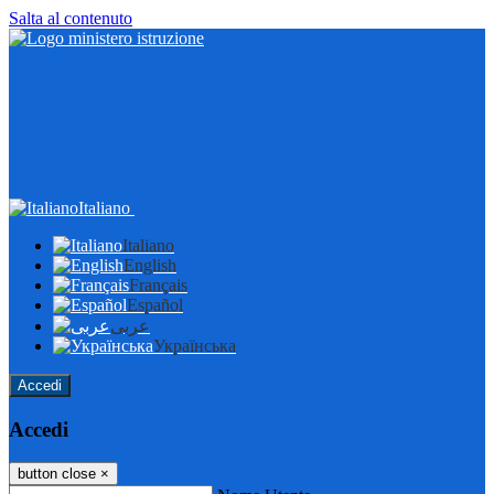
Salta al contenuto
Italiano
Italiano
English
Français
Español
عربى
Українська
Accedi
Accedi
button close
×