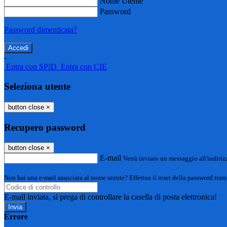
Nome Utente
Password
Password dimenticata?
-
Entra con SPID
Entra con CIE
Seleziona utente
button close
×
Recupero password
button close
×
E-mail
Verrà inviato un messaggio all'indirizz
Non hai una e-mail associata al nome utente? Effettua il reset della password tram
E-mail inviata, si prega di controllare la casella di posta elettronica!
Errore