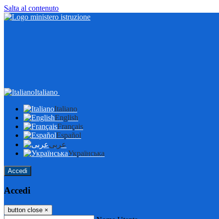
Salta al contenuto
Italiano
Italiano
English
Français
Español
عربى
Українська
Accedi
Accedi
button close
×