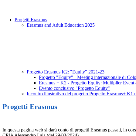
Progetti Erasmus
Erasmus and Adult Education 2025
Progetto Erasmus K2: "Equity" 2021-23
Progetto "Equity" - Meeting internazionale di Col
Erasmus + K2 - Progetto Equity: Multiplier Event
Evento conclusivo "Progetto Equity"
Incontro illustrativo del progetto Progetto Erasmus+ K1 
Progetti Erasmus
In questa pagina web si darà conto di progetti Erasmus passati, in cor
CPIA Alessandro Lala (dal 29/03/2024).