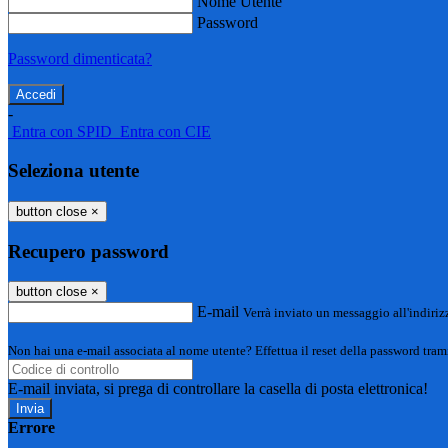
Nome Utente
Password
Password dimenticata?
-
Entra con SPID
Entra con CIE
Seleziona utente
button close
×
Recupero password
button close
×
E-mail
Verrà inviato un messaggio all'indirizz
Non hai una e-mail associata al nome utente? Effettua il reset della password tram
E-mail inviata, si prega di controllare la casella di posta elettronica!
Errore