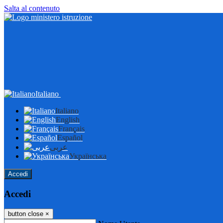
Salta al contenuto
Italiano
Italiano
English
Français
Español
عربى
Українська
Accedi
Accedi
button close
×