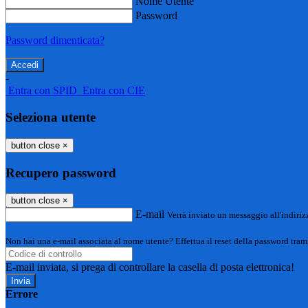
Nome Utente
Password
Password dimenticata?
-
Entra con SPID
Entra con CIE
Seleziona utente
button close
×
Recupero password
button close
×
E-mail
Verrà inviato un messaggio all'indirizz
Non hai una e-mail associata al nome utente? Effettua il reset della password tram
E-mail inviata, si prega di controllare la casella di posta elettronica!
Errore