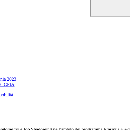
onia 2023
 al CPIA
mobilità
monitoraggio e Job Shadowing nell’ambito del programma Erasmus + Adult