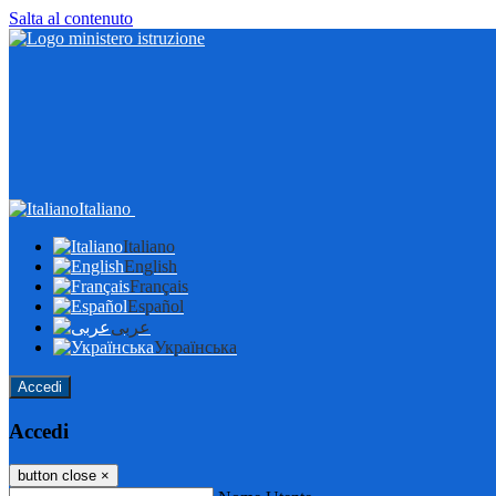
Salta al contenuto
Italiano
Italiano
English
Français
Español
عربى
Українська
Accedi
Accedi
button close
×