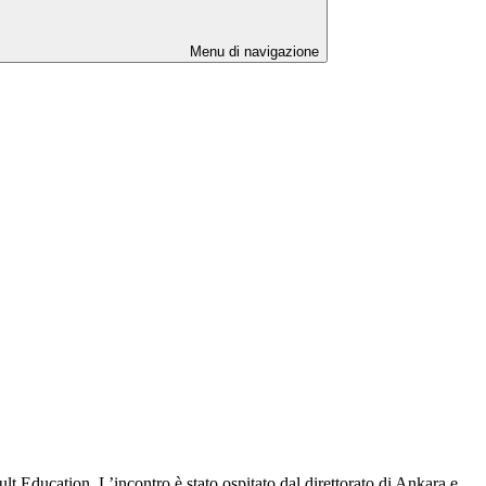
Menu di navigazione
 Education. L’incontro è stato ospitato dal direttorato di Ankara e