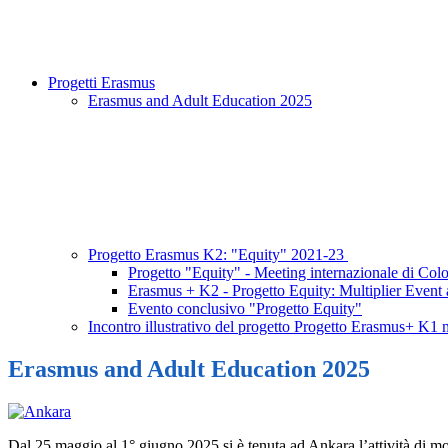
Progetti Erasmus
Erasmus and Adult Education 2025
Progetto Erasmus K2: "Equity" 2021-23
Progetto "Equity" - Meeting internazionale di Col
Erasmus + K2 - Progetto Equity: Multiplier Event
Evento conclusivo "Progetto Equity"
Incontro illustrativo del progetto Progetto Erasmus+ K1 
Erasmus and Adult Education 2025
Dal 25 maggio al 1° giugno 2025 si è tenuta ad Ankara l’attività di 