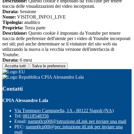
Descrizione:
Questo cookie è impostato da YouTube per tenere
traccia delle visualizzazioni dei video incorporati.
Durata:
Sessione
Nome:
VISITOR_INFO1_LIVE
Tipologia:
analitico
Proprieta:
Terza parte
Descrizione:
Questo cookie è impostato da Youtube per tenere
traccia delle preferenze dell'utente per i video di Youtube incorporati
nei siti; può anche determinare se il visitatore del sito web sta
utilizzando la nuova o la vecchia versione dell'interfaccia di
Youtube.
Durata:
6 mesi
Accetta tutti
Salva le preferenze
CPIA Alessandro Lala
Contatti
CPIA Alessandro Lala
Via Tommaso Campanella, 1A - 80122 Napoli (NA)
Tel:
08118548356
Email:
namm0cp00l@istruzione.it
Link per inviare una mail
PEC:
namm0cp00l@pec.istruzione.it
Link per inviare una
mail