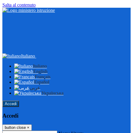
Salta al contenuto
Italiano
Italiano
English
Français
Español
عربى
Українська
Accedi
Accedi
button close
×