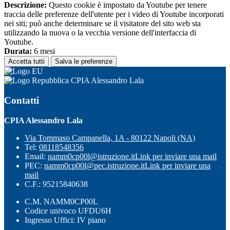
Descrizione:
Questo cookie è impostato da Youtube per tenere
traccia delle preferenze dell'utente per i video di Youtube incorporati
nei siti; può anche determinare se il visitatore del sito web sta
utilizzando la nuova o la vecchia versione dell'interfaccia di
Youtube.
Durata:
6 mesi
Accetta tutti
Salva le preferenze
CPIA Alessandro Lala
Contatti
CPIA Alessandro Lala
Via Tommaso Campanella, 1A - 80122 Napoli (NA)
Tel:
08118548356
Email:
namm0cp00l@istruzione.it
Link per inviare una mail
PEC:
namm0cp00l@pec.istruzione.it
Link per inviare una
mail
C.F.: 95215840638
C.M. NAMM0CP00L
Codice univoco UFDU6H
Ingresso Uffici: IV piano