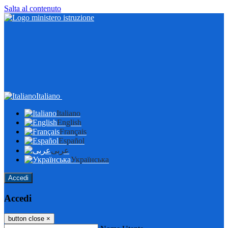
Salta al contenuto
Italiano
Italiano
English
Français
Español
عربى
Українська
Accedi
Accedi
button close
×