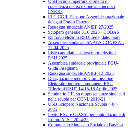
USB Scuola: apertura sportello di
consulenza per iscrizione al concorso
PNRR3
FLC CGIL Elezione Assemblea nazionale
delegati Fondo Espero
Rassegna sindacale ANIEF 27/2025
Sciopero generale 3.10.2025 - COBAS
Rinnovo elezioni RSU: sede, date, orari
Assemblea sindacale SNALS CONFSAL
11-04-2025
Liste candidati e sottoscrittori elezioni
RSU 2025
Assemblea sindacale provinciale FGU-
Gilda Insegnanti
Rassegna sindacale ANIEF 12-2025
Designazione membri Commissione
Elettorale rinnovo componenti RSU
“Elezioni RSU” 14-15-16 Aprile 2025
Seminario UIL su rappresentanze sindacali
nella scuola per CCNL 2019-21
USB Sciopero Nazionale Scuola 4-04-
2025
Invito RSU e OO.SS. per contrattazione di
Istituto A. Sc. 2024/25
Comunicato Sindacato Sociale di Base su