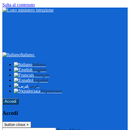
Salta al contenuto
Italiano
Italiano
English
Français
Español
عربى
Українська
Accedi
Accedi
button close
×