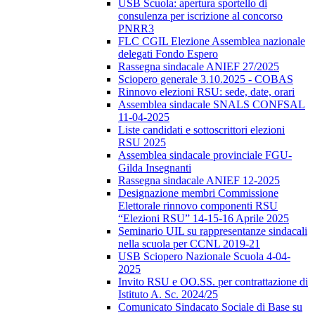
USB Scuola: apertura sportello di
consulenza per iscrizione al concorso
PNRR3
FLC CGIL Elezione Assemblea nazionale
delegati Fondo Espero
Rassegna sindacale ANIEF 27/2025
Sciopero generale 3.10.2025 - COBAS
Rinnovo elezioni RSU: sede, date, orari
Assemblea sindacale SNALS CONFSAL
11-04-2025
Liste candidati e sottoscrittori elezioni
RSU 2025
Assemblea sindacale provinciale FGU-
Gilda Insegnanti
Rassegna sindacale ANIEF 12-2025
Designazione membri Commissione
Elettorale rinnovo componenti RSU
“Elezioni RSU” 14-15-16 Aprile 2025
Seminario UIL su rappresentanze sindacali
nella scuola per CCNL 2019-21
USB Sciopero Nazionale Scuola 4-04-
2025
Invito RSU e OO.SS. per contrattazione di
Istituto A. Sc. 2024/25
Comunicato Sindacato Sociale di Base su