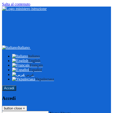
Salta al contenuto
Italiano
Italiano
English
Français
Español
عربى
Українська
Accedi
Accedi
button close
×