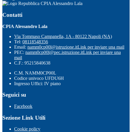
CPIA Alessandro Lala
Contatti
CPIA Alessandro Lala
Via Tommaso Campanella, 1A - 80122 Napoli (NA)
Tel:
08118548356
Email:
namm0cp00l@istruzione.it
Link per inviare una mail
PEC:
namm0cp00l@pec.istruzione.it
Link per inviare una
mail
C.F.: 95215840638
C.M. NAMM0CP00L
Codice univoco UFDU6H
Ingresso Uffici: IV piano
Seguici su
Facebook
Sezione Link Utili
Cookie policy