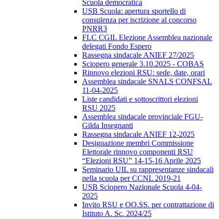
Scuola democratica
USB Scuola: apertura sportello di
consulenza per iscrizione al concorso
PNRR3
FLC CGIL Elezione Assemblea nazionale
delegati Fondo Espero
Rassegna sindacale ANIEF 27/2025
Sciopero generale 3.10.2025 - COBAS
Rinnovo elezioni RSU: sede, date, orari
Assemblea sindacale SNALS CONFSAL
11-04-2025
Liste candidati e sottoscrittori elezioni
RSU 2025
Assemblea sindacale provinciale FGU-
Gilda Insegnanti
Rassegna sindacale ANIEF 12-2025
Designazione membri Commissione
Elettorale rinnovo componenti RSU
“Elezioni RSU” 14-15-16 Aprile 2025
Seminario UIL su rappresentanze sindacali
nella scuola per CCNL 2019-21
USB Sciopero Nazionale Scuola 4-04-
2025
Invito RSU e OO.SS. per contrattazione di
Istituto A. Sc. 2024/25