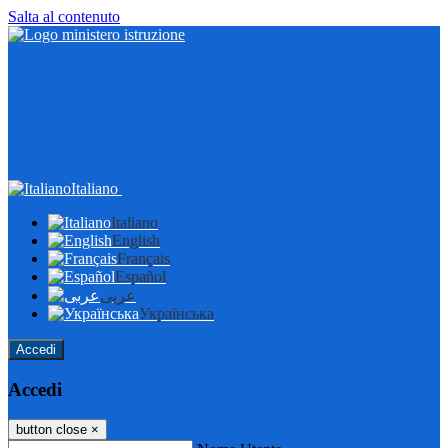
Salta al contenuto
Italiano
Italiano
English
Français
Español
عربى
Українська
Accedi
Accedi
button close
×