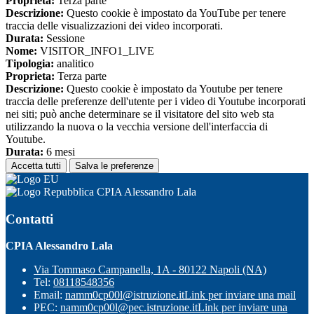
Proprieta:
Terza parte
Descrizione:
Questo cookie è impostato da YouTube per tenere
traccia delle visualizzazioni dei video incorporati.
Durata:
Sessione
Nome:
VISITOR_INFO1_LIVE
Tipologia:
analitico
Proprieta:
Terza parte
Descrizione:
Questo cookie è impostato da Youtube per tenere
traccia delle preferenze dell'utente per i video di Youtube incorporati
nei siti; può anche determinare se il visitatore del sito web sta
utilizzando la nuova o la vecchia versione dell'interfaccia di
Youtube.
Durata:
6 mesi
Accetta tutti
Salva le preferenze
CPIA Alessandro Lala
Contatti
CPIA Alessandro Lala
Via Tommaso Campanella, 1A - 80122 Napoli (NA)
Tel:
08118548356
Email:
namm0cp00l@istruzione.it
Link per inviare una mail
PEC:
namm0cp00l@pec.istruzione.it
Link per inviare una