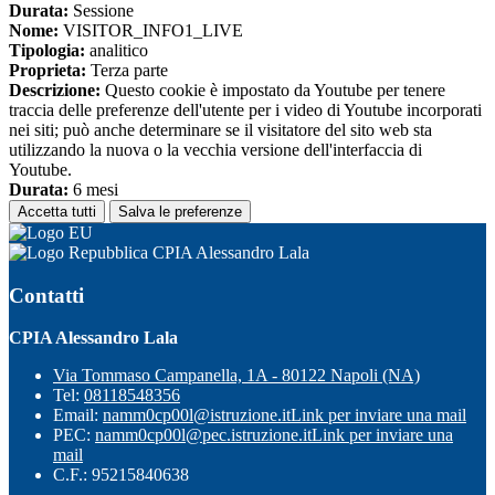
Durata:
Sessione
Nome:
VISITOR_INFO1_LIVE
Tipologia:
analitico
Proprieta:
Terza parte
Descrizione:
Questo cookie è impostato da Youtube per tenere
traccia delle preferenze dell'utente per i video di Youtube incorporati
nei siti; può anche determinare se il visitatore del sito web sta
utilizzando la nuova o la vecchia versione dell'interfaccia di
Youtube.
Durata:
6 mesi
Accetta tutti
Salva le preferenze
CPIA Alessandro Lala
Contatti
CPIA Alessandro Lala
Via Tommaso Campanella, 1A - 80122 Napoli (NA)
Tel:
08118548356
Email:
namm0cp00l@istruzione.it
Link per inviare una mail
PEC:
namm0cp00l@pec.istruzione.it
Link per inviare una
mail
C.F.: 95215840638