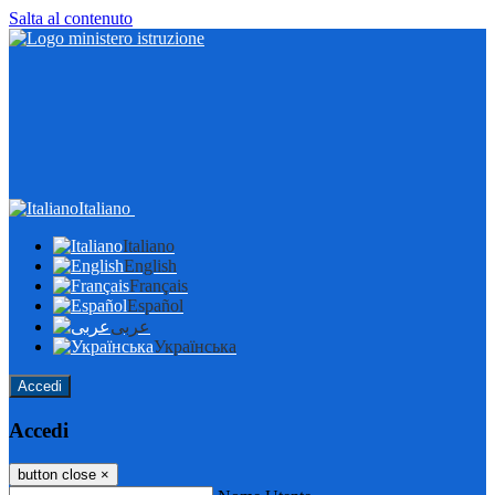
Salta al contenuto
Italiano
Italiano
English
Français
Español
عربى
Українська
Accedi
Accedi
button close
×