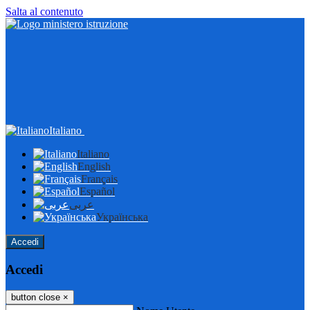
Salta al contenuto
Italiano
Italiano
English
Français
Español
عربى
Українська
Accedi
Accedi
button close
×