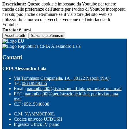
Descrizione:
Questo cookie è impostato da Youtube per tenere
traccia delle preferenze dell'utente per i video di Youtube incorporati
nei siti; può anche determinare se il visitatore del sito web sta
utilizzando la nuova o la vecchia versione dell'interfaccia di
Youtube.
Durata:
6 mesi
Accetta tutti
Salva le preferenze
CPIA Alessandro Lala
Contatti
CPIA Alessandro Lala
Via Tommaso Campanella, 1A - 80122 Napoli (NA)
Tel:
08118548356
Email:
namm0cp00l@istruzione.it
Link per inviare una mail
PEC:
namm0cp00l@pec.istruzione.it
Link per inviare una
mail
C.F.: 95215840638
C.M. NAMM0CP00L
Codice univoco UFDU6H
Ingresso Uffici: IV piano