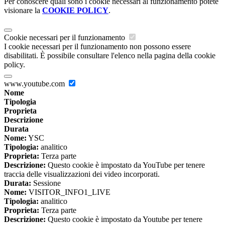
Per conoscere quali sono i cookie necessari al funzionamento potete
visionare la
COOKIE POLICY
.
Cookie necessari per il funzionamento
I cookie necessari per il funzionamento non possono essere
disabilitati. È possibile consultare l'elenco nella pagina della cookie
policy.
www.youtube.com
Nome
Tipologia
Proprieta
Descrizione
Durata
Nome:
YSC
Tipologia:
analitico
Proprieta:
Terza parte
Descrizione:
Questo cookie è impostato da YouTube per tenere
traccia delle visualizzazioni dei video incorporati.
Durata:
Sessione
Nome:
VISITOR_INFO1_LIVE
Tipologia:
analitico
Proprieta:
Terza parte
Descrizione:
Questo cookie è impostato da Youtube per tenere