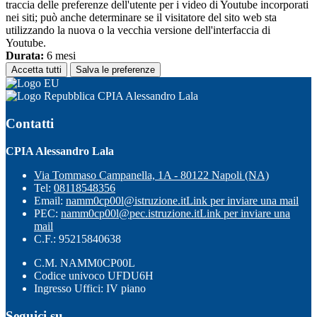
traccia delle preferenze dell'utente per i video di Youtube incorporati
nei siti; può anche determinare se il visitatore del sito web sta
utilizzando la nuova o la vecchia versione dell'interfaccia di
Youtube.
Durata:
6 mesi
Accetta tutti
Salva le preferenze
CPIA Alessandro Lala
Contatti
CPIA Alessandro Lala
Via Tommaso Campanella, 1A - 80122 Napoli (NA)
Tel:
08118548356
Email:
namm0cp00l@istruzione.it
Link per inviare una mail
PEC:
namm0cp00l@pec.istruzione.it
Link per inviare una
mail
C.F.: 95215840638
C.M. NAMM0CP00L
Codice univoco UFDU6H
Ingresso Uffici: IV piano
Seguici su