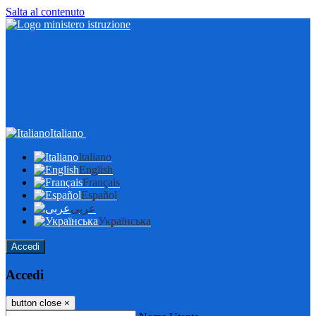
Salta al contenuto
Italiano
Italiano
English
Français
Español
عربى
Українська
Accedi
Accedi
button close
×