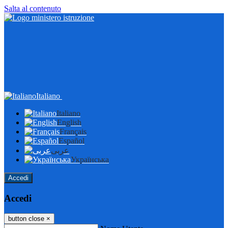
Salta al contenuto
Italiano
Italiano
English
Français
Español
عربى
Українська
Accedi
Accedi
button close
×