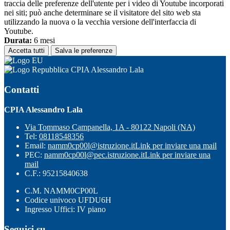
traccia delle preferenze dell'utente per i video di Youtube incorporati
nei siti; può anche determinare se il visitatore del sito web sta
utilizzando la nuova o la vecchia versione dell'interfaccia di
Youtube.
Durata:
6 mesi
Accetta tutti
Salva le preferenze
CPIA Alessandro Lala
Contatti
CPIA Alessandro Lala
Via Tommaso Campanella, 1A - 80122 Napoli (NA)
Tel:
08118548356
Email:
namm0cp00l@istruzione.it
Link per inviare una mail
PEC:
namm0cp00l@pec.istruzione.it
Link per inviare una
mail
C.F.: 95215840638
C.M. NAMM0CP00L
Codice univoco UFDU6H
Ingresso Uffici: IV piano
Seguici su