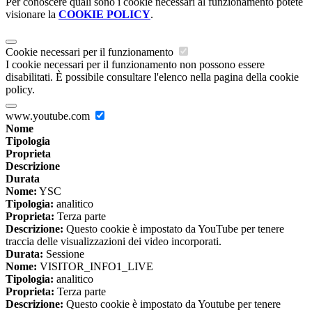
Per conoscere quali sono i cookie necessari al funzionamento potete
visionare la
COOKIE POLICY
.
Cookie necessari per il funzionamento
I cookie necessari per il funzionamento non possono essere
disabilitati. È possibile consultare l'elenco nella pagina della cookie
policy.
www.youtube.com
Nome
Tipologia
Proprieta
Descrizione
Durata
Nome:
YSC
Tipologia:
analitico
Proprieta:
Terza parte
Descrizione:
Questo cookie è impostato da YouTube per tenere
traccia delle visualizzazioni dei video incorporati.
Durata:
Sessione
Nome:
VISITOR_INFO1_LIVE
Tipologia:
analitico
Proprieta:
Terza parte
Descrizione:
Questo cookie è impostato da Youtube per tenere