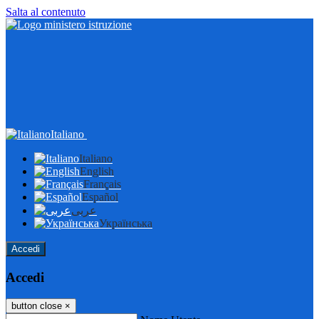
Salta al contenuto
Italiano
Italiano
English
Français
Español
عربى
Українська
Accedi
Accedi
button close
×