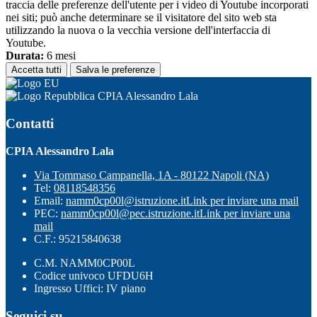
traccia delle preferenze dell'utente per i video di Youtube incorporati
nei siti; può anche determinare se il visitatore del sito web sta
utilizzando la nuova o la vecchia versione dell'interfaccia di
Youtube.
Durata:
6 mesi
Accetta tutti
Salva le preferenze
CPIA Alessandro Lala
Contatti
CPIA Alessandro Lala
Via Tommaso Campanella, 1A - 80122 Napoli (NA)
Tel:
08118548356
Email:
namm0cp00l@istruzione.it
Link per inviare una mail
PEC:
namm0cp00l@pec.istruzione.it
Link per inviare una
mail
C.F.: 95215840638
C.M. NAMM0CP00L
Codice univoco UFDU6H
Ingresso Uffici: IV piano
Seguici su