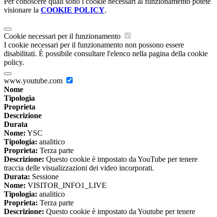
Per conoscere quali sono i cookie necessari al funzionamento potete
visionare la
COOKIE POLICY
.
Cookie necessari per il funzionamento
I cookie necessari per il funzionamento non possono essere
disabilitati. È possibile consultare l'elenco nella pagina della cookie
policy.
www.youtube.com
Nome
Tipologia
Proprieta
Descrizione
Durata
Nome:
YSC
Tipologia:
analitico
Proprieta:
Terza parte
Descrizione:
Questo cookie è impostato da YouTube per tenere
traccia delle visualizzazioni dei video incorporati.
Durata:
Sessione
Nome:
VISITOR_INFO1_LIVE
Tipologia:
analitico
Proprieta:
Terza parte
Descrizione:
Questo cookie è impostato da Youtube per tenere