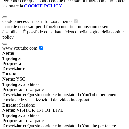
Per conoscere quali sono i cookie necessari al funzionamento potete
visionare la
COOKIE POLICY
.
Cookie necessari per il funzionamento
I cookie necessari per il funzionamento non possono essere
disabilitati. È possibile consultare l'elenco nella pagina della cookie
policy.
www.youtube.com
Nome
Tipologia
Proprieta
Descrizione
Durata
Nome:
YSC
Tipologia:
analitico
Proprieta:
Terza parte
Descrizione:
Questo cookie è impostato da YouTube per tenere
traccia delle visualizzazioni dei video incorporati.
Durata:
Sessione
Nome:
VISITOR_INFO1_LIVE
Tipologia:
analitico
Proprieta:
Terza parte
Descrizione:
Questo cookie è impostato da Youtube per tenere