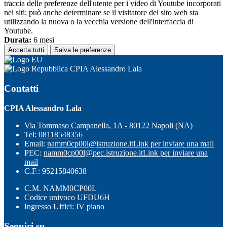
traccia delle preferenze dell'utente per i video di Youtube incorporati
nei siti; può anche determinare se il visitatore del sito web sta
utilizzando la nuova o la vecchia versione dell'interfaccia di
Youtube.
Durata:
6 mesi
Accetta tutti
Salva le preferenze
CPIA Alessandro Lala
Contatti
CPIA Alessandro Lala
Via Tommaso Campanella, 1A - 80122 Napoli (NA)
Tel:
08118548356
Email:
namm0cp00l@istruzione.it
Link per inviare una mail
PEC:
namm0cp00l@pec.istruzione.it
Link per inviare una
mail
C.F.: 95215840638
C.M. NAMM0CP00L
Codice univoco UFDU6H
Ingresso Uffici: IV piano
Seguici su