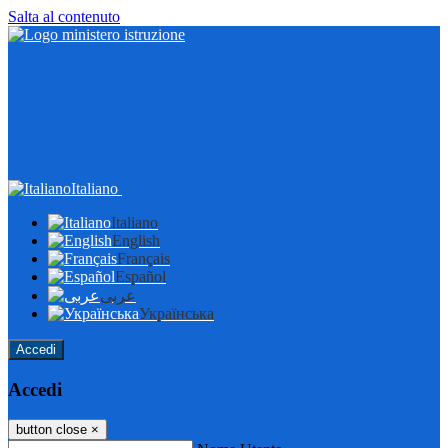
Salta al contenuto
Italiano
Italiano
English
Français
Español
عربى
Українська
Accedi
Accedi
button close
×