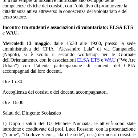
Si tratta sempre di iniziative indirizzate allo sviluppo delle
competenze civiche dei corsisti, con l’obiettivo di promuovere la
cittadinanza attiva attraverso la conoscenza del volontariato e del
terzo settore.
Incontro tra studenti e associazioni di volontariato:
ELSA ETS
e WAU.
Mercoledì 13 maggio
, dalle 15:30 alle 19:00, presso la sede
amministrativa del CPIA "Alessandro Lala" di via Campanella
(Napoli), si è svolto il secondo workshop per le Giornate
dell'Orientamento, con le associazioni
ELSA ETS
e
WAU
(“We Are
Urban”) con l’attenta partecipazione di studenti del CPIA
accompagnati dai loro docenti.
Ore 15:30:
Accoglienza dei corsisti e dei docenti accompagnatori.
Ore
16:00:
Saluti del Dirigente Scolastico
1) Dopo i saluti del Ds Michele Nunziata, le attività sono state
introdotte e coadiuvate dal prof. Luca Rossano, con la presentazione
("nome", "da dove vieni", "da che sede", ecc.) dei nostri corsisti e