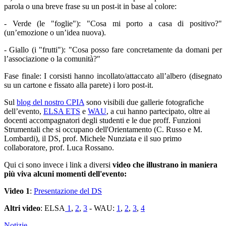
parola o una breve frase su un post-it in base al colore:
- Verde (le "foglie"): "Cosa mi porto a casa di positivo?"
(un’emozione o un’idea nuova).
- Giallo (i "frutti"): "Cosa posso fare concretamente da domani per
l’associazione o la comunità?"
Fase finale:
I corsisti hanno incollato/attaccato all’albero (disegnato
su un cartone e fissato alla parete) i loro post-it.
Sul
blog del nostro CPIA
sono visibili due
gallerie fotografiche
dell’evento,
ELSA ETS
e
WAU
, a cui hanno partecipato, oltre ai
docenti accompagnatori degli studenti e le due proff. Funzioni
Strumentali che si occupano dell'Orientamento (
C. Russo e M.
Lombardi)
, il DS, prof. Michele Nunziata e il suo primo
collaboratore, prof. Luca Rossano.
Qui ci sono invece i link a diversi
video che illustrano in maniera
più viva alcuni momenti dell'evento:
Video 1
:
Presentazione del DS
Altri video
: ELSA
1
,
2
,
3
- WAU:
1
,
2
,
3
,
4
Notizie