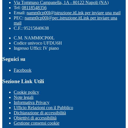
Via Tommaso Campanella, 1A - 80122 Napoli (NA)
Tel:
08118548356
Email:
namm0cp00l@istruzione.it
Link per inviare una mail
PEC:
namm0cp00l@pec.istruzione.it
Link per inviare una
mail
C.F.: 95215840638
C.M. NAMM0CP00L
Codice univoco UFDU6H
Ingresso Uffici: IV piano
Seguici su
Facebook
Sezione Link Utili
Cookie policy
Note legali
Informativa Privacy
Ufficio Relazioni con il Pubblico
Dichiarazione di accessibilità
Obiettivi di accessibilità
Gestione consensi cookie