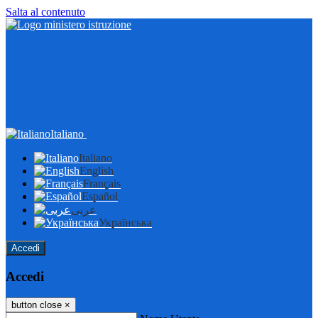
Salta al contenuto
Italiano
Italiano
English
Français
Español
عربى
Українська
Accedi
Accedi
button close
×