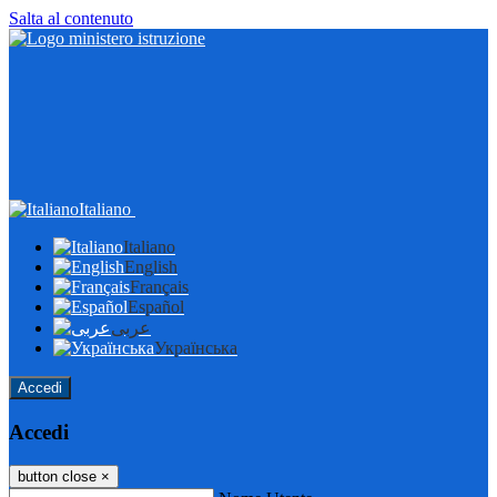
Salta al contenuto
Italiano
Italiano
English
Français
Español
عربى
Українська
Accedi
Accedi
button close
×