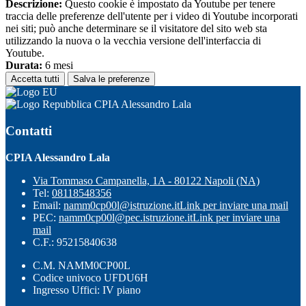
Descrizione:
Questo cookie è impostato da Youtube per tenere
traccia delle preferenze dell'utente per i video di Youtube incorporati
nei siti; può anche determinare se il visitatore del sito web sta
utilizzando la nuova o la vecchia versione dell'interfaccia di
Youtube.
Durata:
6 mesi
Accetta tutti
Salva le preferenze
CPIA Alessandro Lala
Contatti
CPIA Alessandro Lala
Via Tommaso Campanella, 1A - 80122 Napoli (NA)
Tel:
08118548356
Email:
namm0cp00l@istruzione.it
Link per inviare una mail
PEC:
namm0cp00l@pec.istruzione.it
Link per inviare una
mail
C.F.: 95215840638
C.M. NAMM0CP00L
Codice univoco UFDU6H
Ingresso Uffici: IV piano