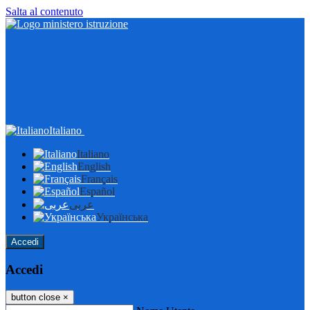
Salta al contenuto
Italiano
Italiano
English
Français
Español
عربى
Українська
Accedi
Accedi
button close
×