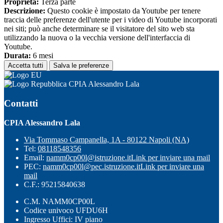
Proprieta:
Terza parte
Descrizione:
Questo cookie è impostato da Youtube per tenere
traccia delle preferenze dell'utente per i video di Youtube incorporati
nei siti; può anche determinare se il visitatore del sito web sta
utilizzando la nuova o la vecchia versione dell'interfaccia di
Youtube.
Durata:
6 mesi
Accetta tutti
Salva le preferenze
CPIA Alessandro Lala
Contatti
CPIA Alessandro Lala
Via Tommaso Campanella, 1A - 80122 Napoli (NA)
Tel:
08118548356
Email:
namm0cp00l@istruzione.it
Link per inviare una mail
PEC:
namm0cp00l@pec.istruzione.it
Link per inviare una
mail
C.F.: 95215840638
C.M. NAMM0CP00L
Codice univoco UFDU6H
Ingresso Uffici: IV piano