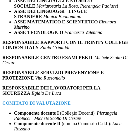
ASSE DEI LINGUAGGI E STORICO
SOCIALE
Mariarosaria La Rosa, Pierangela Paolucc
i
ASSE DEI LINGUAGGI - LINGUE
STRANIERE
Monica Buonomano
ASSE MATEMATICO E SCIENTIFICO
Eleonora
Murrino
ASSE TECNOLOGICO
Francesca Valentino
RESPONSABILE RAPPORTI CON IL TRINITY COLLEGE
LONDON ITALY
Paola Grimaldi
RESPONSABILE CENTRO ESAMI PEKIT
Michele Scotto Di
Cesare
RESPONSABILE SERVIZIO PREVENZIONE E
PROTEZIONE
Vito Russoniello
RESPONSABILE DEI LAVORATORI PER LA
SICUREZZA
Egidia De Luca
COMITATO DI VALUTAZIONE
Componente docente I
(Collegio Docenti):
Pierangela
Paolucci
-
Michele Scotto Di Cesare
Componente docente II
(nomina Comm.rio C.d.I.):
Luca
Rossano