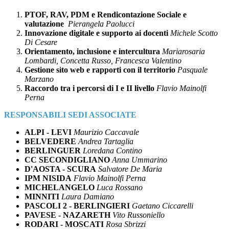
PTOF, RAV, PDM e Rendicontazione Sociale e
valutazione
Pierangela Paolucci
Innovazione digitale e supporto ai docenti
Michele Scotto
Di Cesare
Orientamento, inclusione e intercultura
Mariarosaria
Lombardi, Concetta Russo, Francesca Valentino
Gestione sito web e rapporti con il territorio
Pasquale
Marzano
Raccordo tra i percorsi di I e II livello
Flavio Mainolfi
Perna
RESPONSABILI SEDI ASSOCIATE
ALPI - LEVI
Maurizio Caccavale
BELVEDERE
Andrea Tartaglia
BERLINGUER
Loredana Contino
CC SECONDIGLIANO
Anna Ummarino
D'AOSTA - SCURA
Salvatore De Maria
IPM NISIDA
Flavio Mainolfi Perna
MICHELANGELO
Luca Rossano
MINNITI
Laura Damiano
PASCOLI 2 - BERLINGIERI
Gaetano Ciccarelli
PAVESE - NAZARETH
Vito Russoniello
RODARI - MOSCATI
Rosa Sbrizzi