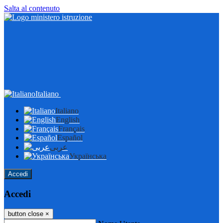
Salta al contenuto
Italiano
Italiano
English
Français
Español
عربى
Українська
Accedi
Accedi
button close
×