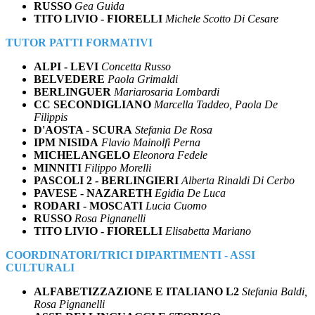
RUSSO
Gea Guida
TITO LIVIO - FIORELLI
Michele Scotto Di Cesare
TUTOR PATTI FORMATIVI
ALPI - LEVI
Concetta Russo
BELVEDERE
Paola Grimaldi
BERLINGUER
Mariarosaria Lombardi
CC SECONDIGLIANO
Marcella Taddeo, Paola De
Filippis
D'AOSTA - SCURA
Stefania De Rosa
IPM NISIDA
Flavio Mainolfi Perna
MICHELANGELO
Eleonora Fedele
MINNITI
Filippo Morelli
PASCOLI 2 - BERLINGIERI
Alberta Rinaldi Di Cerbo
PAVESE - NAZARETH
Egidia De Luca
RODARI - MOSCATI
Lucia Cuomo
RUSSO
Rosa Pignanelli
TITO LIVIO - FIORELLI
Elisabetta Mariano
COORDINATORI/TRICI DIPARTIMENTI - ASSI
CULTURALI
ALFABETIZZAZIONE E ITALIANO L2
Stefania Baldi,
Rosa Pignanelli