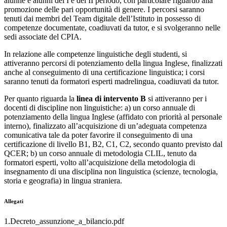
alunne e alunni del I e del II periodo, con particolare riguardo alla
promozione delle pari opportunità di genere. I percorsi saranno
tenuti dai membri del Team digitale dell’Istituto in possesso di
competenze documentate, coadiuvati da tutor, e si svolgeranno nelle
sedi associate del CPIA.
In relazione alle competenze linguistiche degli studenti, si
attiveranno percorsi di potenziamento della lingua Inglese, finalizzati
anche al conseguimento di una certificazione linguistica; i corsi
saranno tenuti da formatori esperti madrelingua, coadiuvati da tutor.
Per quanto riguarda la
linea di intervento B
si attiveranno per i
docenti di discipline non linguistiche: a) un corso annuale di
potenziamento della lingua Inglese (affidato con priorità al personale
interno), finalizzato all’acquisizione di un’adeguata competenza
comunicativa tale da poter favorire il conseguimento di una
certificazione di livello B1, B2, C1, C2, secondo quanto previsto dal
QCER; b) un corso annuale di metodologia CLIL, tenuto da
formatori esperti, volto all’acquisizione della metodologia di
insegnamento di una disciplina non linguistica (scienze, tecnologia,
storia e geografia) in lingua straniera.
Allegati
1.Decreto_assunzione_a_bilancio.pdf