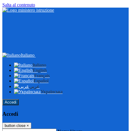
Salta al contenuto
Italiano
Italiano
English
Français
Español
عربى
Українська
Accedi
Accedi
button close
×