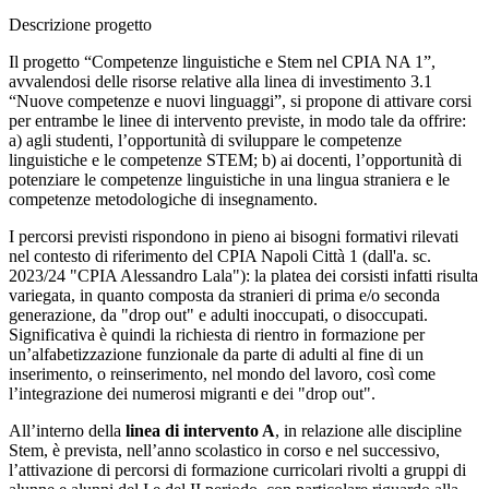
Descrizione progetto
Il progetto “Competenze linguistiche e Stem nel CPIA NA 1”,
avvalendosi delle risorse relative alla linea di investimento 3.1
“Nuove competenze e nuovi linguaggi”, si propone di attivare corsi
per entrambe le linee di intervento previste, in modo tale da offrire:
a) agli studenti, l’opportunità di sviluppare le competenze
linguistiche e le competenze STEM; b) ai docenti, l’opportunità di
potenziare le competenze linguistiche in una lingua straniera e le
competenze metodologiche di insegnamento.
I percorsi previsti rispondono in pieno ai bisogni formativi rilevati
nel contesto di riferimento del CPIA Napoli Città 1 (dall'a. sc.
2023/24 "CPIA Alessandro Lala"): la platea dei corsisti infatti risulta
variegata, in quanto composta da stranieri di prima e/o seconda
generazione, da "drop out" e adulti inoccupati, o disoccupati.
Significativa è quindi la richiesta di rientro in formazione per
un’alfabetizzazione funzionale da parte di adulti al fine di un
inserimento, o reinserimento, nel mondo del lavoro, così come
l’integrazione dei numerosi migranti e dei "drop out".
All’interno della
linea di intervento A
, in relazione alle discipline
Stem, è prevista, nell’anno scolastico in corso e nel successivo,
l’attivazione di percorsi di formazione curricolari rivolti a gruppi di