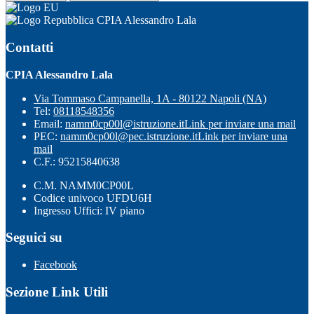
CPIA Alessandro Lala
Contatti
CPIA Alessandro Lala
Via Tommaso Campanella, 1A - 80122 Napoli (NA)
Tel:
08118548356
Email:
namm0cp00l@istruzione.it
Link per inviare una mail
PEC:
namm0cp00l@pec.istruzione.it
Link per inviare una
mail
C.F.: 95215840638
C.M. NAMM0CP00L
Codice univoco UFDU6H
Ingresso Uffici: IV piano
Seguici su
Facebook
Sezione Link Utili