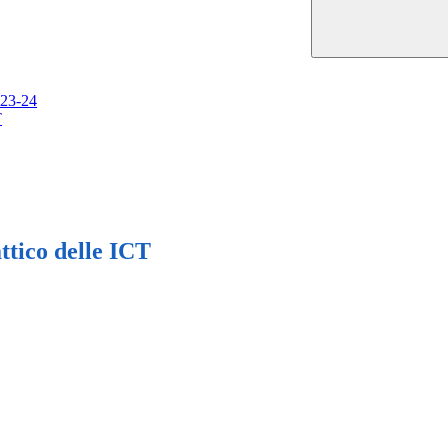
023-24
T
attico delle ICT