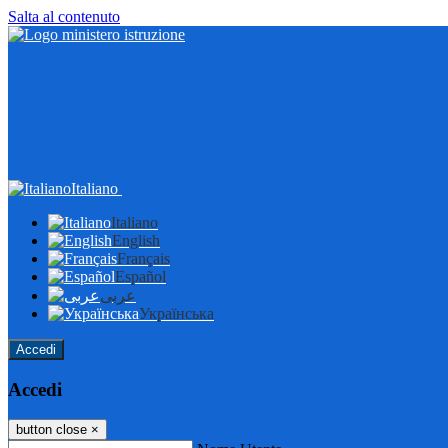
Salta al contenuto
Italiano
Italiano
English
Français
Español
عربى
Українська
Accedi
Accedi
button close
×