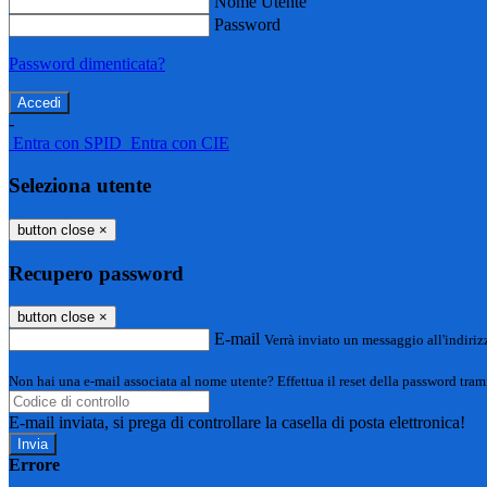
Nome Utente
Password
Password dimenticata?
-
Entra con SPID
Entra con CIE
Seleziona utente
button close
×
Recupero password
button close
×
E-mail
Verrà inviato un messaggio all'indirizz
Non hai una e-mail associata al nome utente? Effettua il reset della password tram
E-mail inviata, si prega di controllare la casella di posta elettronica!
Errore