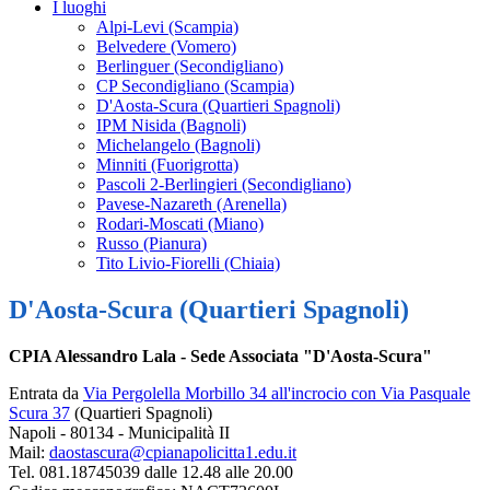
I luoghi
Alpi-Levi (Scampia)
Belvedere (Vomero)
Berlinguer (Secondigliano)
CP Secondigliano (Scampia)
D'Aosta-Scura (Quartieri Spagnoli)
IPM Nisida (Bagnoli)
Michelangelo (Bagnoli)
Minniti (Fuorigrotta)
Pascoli 2-Berlingieri (Secondigliano)
Pavese-Nazareth (Arenella)
Rodari-Moscati (Miano)
Russo (Pianura)
Tito Livio-Fiorelli (Chiaia)
D'Aosta-Scura (Quartieri Spagnoli)
CPIA Alessandro Lala - Sede Associata "D'Aosta-Scura"
Entrata da
Via Pergolella Morbillo 34 all'incrocio con Via Pasquale
Scura 37
(Quartieri Spagnoli)
Napoli - 80134 - Municipalità II
Mail:
daostascura@cpianapolicitta1.edu.it
Tel. 081.18745039 dalle 12.48 alle 20.00