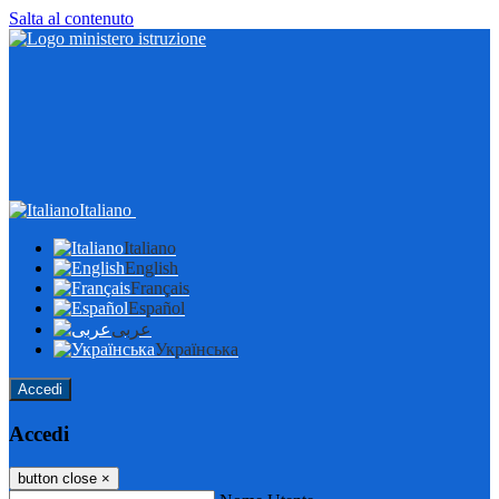
Salta al contenuto
Italiano
Italiano
English
Français
Español
عربى
Українська
Accedi
Accedi
button close
×