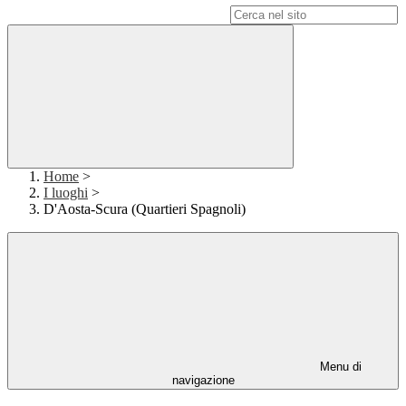
Campo di ricerca per le pagine del sito
Home
>
I luoghi
>
D'Aosta-Scura (Quartieri Spagnoli)
Menu di
navigazione