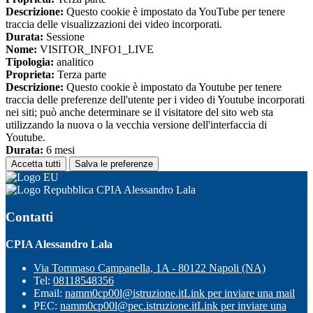
Descrizione:
Questo cookie è impostato da YouTube per tenere
traccia delle visualizzazioni dei video incorporati.
Durata:
Sessione
Nome:
VISITOR_INFO1_LIVE
Tipologia:
analitico
Proprieta:
Terza parte
Descrizione:
Questo cookie è impostato da Youtube per tenere
traccia delle preferenze dell'utente per i video di Youtube incorporati
nei siti; può anche determinare se il visitatore del sito web sta
utilizzando la nuova o la vecchia versione dell'interfaccia di
Youtube.
Durata:
6 mesi
Accetta tutti
Salva le preferenze
CPIA Alessandro Lala
Contatti
CPIA Alessandro Lala
Via Tommaso Campanella, 1A - 80122 Napoli (NA)
Tel:
08118548356
Email:
namm0cp00l@istruzione.it
Link per inviare una mail
PEC:
namm0cp00l@pec.istruzione.it
Link per inviare una