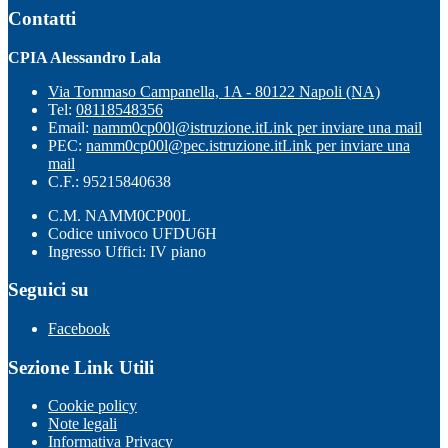
Contatti
CPIA Alessandro Lala
Via Tommaso Campanella, 1A - 80122 Napoli (NA)
Tel:
08118548356
Email:
namm0cp00l@istruzione.it
Link per inviare una mail
PEC:
namm0cp00l@pec.istruzione.it
Link per inviare una
mail
C.F.: 95215840638
C.M. NAMM0CP00L
Codice univoco UFDU6H
Ingresso Uffici: IV piano
Seguici su
Facebook
Sezione Link Utili
Cookie policy
Note legali
Informativa Privacy