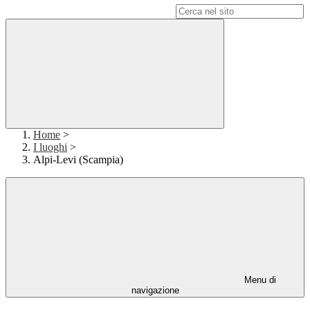
Campo di ricerca per le pagine del sito
Home
>
I luoghi
>
Alpi-Levi (Scampia)
Menu di
navigazione