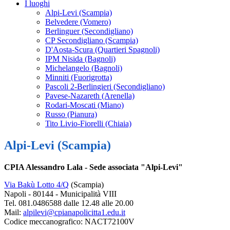
I luoghi
Alpi-Levi (Scampia)
Belvedere (Vomero)
Berlinguer (Secondigliano)
CP Secondigliano (Scampia)
D'Aosta-Scura (Quartieri Spagnoli)
IPM Nisida (Bagnoli)
Michelangelo (Bagnoli)
Minniti (Fuorigrotta)
Pascoli 2-Berlingieri (Secondigliano)
Pavese-Nazareth (Arenella)
Rodari-Moscati (Miano)
Russo (Pianura)
Tito Livio-Fiorelli (Chiaia)
Alpi-Levi (Scampia)
CPIA Alessandro Lala - Sede associata "Alpi-Levi"
Via Bakù Lotto 4/Q
(Scampia)
Napoli - 80144 - Municipalità VIII
Tel. 081.0486588 dalle 12.48 alle 20.00
Mail:
alpilevi@cpianapolicitta1.edu.it
Codice meccanografico: NACT72100V