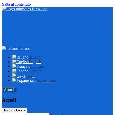
Salta al contenuto
Italiano
Italiano
English
Français
Español
عربى
Українська
Accedi
Accedi
button close
×