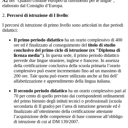
A2
del "Quadro comune europeo di riferimento per le lingue",
elaborato dal Consiglio d’Europa.
2.
Percorsi di istruzione di I livello
:
I percorsi di istruzione di primo livello sono articolati in due periodi
didattici:
Il primo periodo didattico
ha un orario complessivo di 400
ore ed è finalizzato al conseguimento del
titolo di studio
conclusivo del primo ciclo di istruzione (ex "Diploma di
licenza media")
. In questa sede, il primo periodo didattico
prevede due lingue straniere, inglese e francese. In assenza
della certificazione conclusiva della scuola primaria l’orario
complessivo può essere incrementato fino ad un massimo di
200 ore. Tale quota può essere utilizzata anche ai fini dell’
alfabetizzazione e apprendimento della lingua italiana.
Il secondo periodo didattico
ha un orario complessivo pari al
70 per cento di quello previsto dai corrispondenti ordinamenti
del primo biennio degli istituti tecnici o professionali (scuola
secondaria di II grado) per l’area di istruzione generale ed è
finalizzato all’ottenimento della certificazione attestante
l’acquisizione delle competenze di base connesse all’obbligo
di istruzione di cui al DM 139/2007.