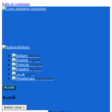
Salta al contenuto
Italiano
Italiano
English
Français
Español
عربى
Українська
Accedi
Accedi
button close
×