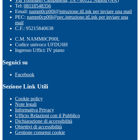
Via Tommaso Campanella, 1A - 80122 Napoli (NA)
Tel:
08118548356
Email:
namm0cp00l@istruzione.it
Link per inviare una mail
PEC:
namm0cp00l@pec.istruzione.it
Link per inviare una
mail
C.F.: 95215840638
C.M. NAMM0CP00L
Codice univoco UFDU6H
Ingresso Uffici: IV piano
Seguici su
Facebook
Sezione Link Utili
Cookie policy
Note legali
Informativa Privacy
Ufficio Relazioni con il Pubblico
Dichiarazione di accessibilità
Obiettivi di accessibilità
Gestione consensi cookie