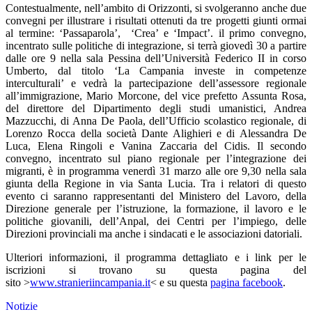
Contestualmente, nell’ambito di Orizzonti, si svolgeranno anche due
convegni per illustrare i risultati ottenuti da tre progetti giunti ormai
al termine: ‘Passaparola’, ‘Crea’ e ‘Impact’. il primo convegno,
incentrato sulle politiche di integrazione, si terrà giovedì 30 a partire
dalle ore 9 nella sala Pessina dell’Università Federico II in corso
Umberto, dal titolo ‘La Campania investe in competenze
interculturali’ e vedrà la partecipazione dell’assessore regionale
all’immigrazione, Mario Morcone, del vice prefetto Assunta Rosa,
del direttore del Dipartimento degli studi umanistici, Andrea
Mazzucchi, di Anna De Paola, dell’Ufficio scolastico regionale, di
Lorenzo Rocca della società Dante Alighieri e di Alessandra De
Luca, Elena Ringoli e Vanina Zaccaria del Cidis. Il secondo
convegno, incentrato sul piano regionale per l’integrazione dei
migranti, è in programma venerdì 31 marzo alle ore 9,30 nella sala
giunta della Regione in via Santa Lucia. Tra i relatori di questo
evento ci saranno rappresentanti del Ministero del Lavoro, della
Direzione generale per l’istruzione, la formazione, il lavoro e le
politiche giovanili, dell’Anpal, dei Centri per l’impiego, delle
Direzioni provinciali ma anche i sindacati e le associazioni datoriali.
Ulteriori informazioni, il programma dettagliato e i link per le
iscrizioni si trovano su questa pagina del
sito >
www.stranieriincampania.it
< e su questa
pagina facebook
.
Notizie