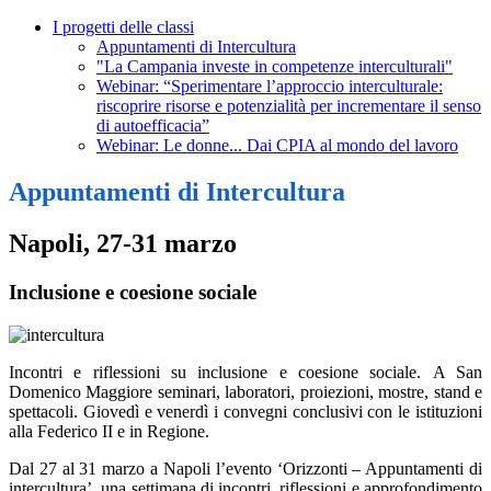
I progetti delle classi
Appuntamenti di Intercultura
"La Campania investe in competenze interculturali"
Webinar: “Sperimentare l’approccio interculturale:
riscoprire risorse e potenzialità per incrementare il senso
di autoefficacia”
Webinar: Le donne... Dai CPIA al mondo del lavoro
Appuntamenti di Intercultura
Napoli, 27-31 marzo
Inclusione e coesione sociale
Incontri e riflessioni su inclusione e coesione sociale. A San
Domenico Maggiore seminari, laboratori, proiezioni, mostre, stand e
spettacoli. Giovedì e venerdì i convegni conclusivi con le istituzioni
alla Federico II e in Regione.
Dal 27 al 31 marzo a Napoli l’evento ‘Orizzonti – Appuntamenti di
intercultura’, una settimana di incontri, riflessioni e approfondimento