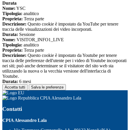
Durata
Nome:
YSC
Tipologia:
analitico
Proprieta:
Terza parte
Descrizione:
Questo cookie è impostato da YouTube per tenere
traccia delle visualizzazioni dei video incorporati.
Durata:
Sessione
Nome:
VISITOR_INFO1_LIVE
Tipologia:
analitico
Proprieta:
Terza parte
Descrizione:
Questo cookie è impostato da Youtube per tenere
traccia delle preferenze dell'utente per i video di Youtube incorporati
nei siti; può anche determinare se il visitatore del sito web sta
utilizzando la nuova o la vecchia versione dell'interfaccia di
Youtube.
Durata:
6 mesi
Accetta tutti
Salva le preferenze
CPIA Alessandro Lala
Contatti
CPIA Alessandro Lala