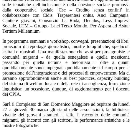
sulle tematiche dell’inclusione e della coesione sociale promossa
dalla cooperativa sociale ‘Csc – Credito senza confini’ in
collaborazione con Cidis, Traparentesi onlus, Anci Campania,
Cantiere giovani, Consorzio La Rada, Dedalus, Less Impresa
Sociale, LTM – Gruppo Laici Terzo Mondo, Per Aspera ad Astra,
Tertium Millennium.
In programma seminari e workshop, convegni, presentazioni di libri,
proiezioni di reportage giornalistici, mostre fotografiche, spettacoli
teatrali e musicali. Una manifestazione che avrà per protagoniste le
comunità migranti - da quella senegalese a quella messicana
passando per quella ucraina e bielorussa – oltre a quanti
quotidianamente sono impegnati quotidianamente sul campo per la
promozione dell’integrazione e dei processi di empowerment. Ma ci
saranno approfondimenti anche su best practices, capacity building
del sistema di welfare locale e della rete di accoglienza, formazione
linguistica: un’occasione, dunque, di aggiornamento per i docenti
dei CPIA.
Sarà il Complesso di San Domenico Maggiore ad ospitare da lunedì
27 a giovedì 30 marzo gli stand delle associazioni, la biblioteca
vivente dei giovani stranieri, i talk, il racconto delle comunità
migranti, gli incontri con gli scrittori, le performance artistiche e le
mostre fotografiche.