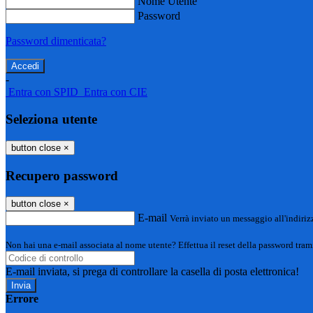
Nome Utente
Password
Password dimenticata?
-
Entra con SPID
Entra con CIE
Seleziona utente
button close
×
Recupero password
button close
×
E-mail
Verrà inviato un messaggio all'indirizz
Non hai una e-mail associata al nome utente? Effettua il reset della password tram
E-mail inviata, si prega di controllare la casella di posta elettronica!
Errore