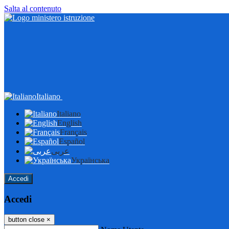
Salta al contenuto
Italiano
Italiano
English
Français
Español
عربى
Українська
Accedi
Accedi
button close
×