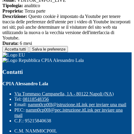
Nome:
VISITOR_INFO1_LIVE
Tipologia:
analitico
Proprieta:
Terza parte
Descrizione:
Questo cookie è impostato da Youtube per tenere
traccia delle preferenze dell'utente per i video di Youtube incorporati
nei siti; può anche determinare se il visitatore del sito web sta
utilizzando la nuova o la vecchia versione dell'interfaccia di
Youtube.
Durata:
6 mesi
Accetta tutti
Salva le preferenze
CPIA Alessandro Lala
Contatti
CPIA Alessandro Lala
Via Tommaso Campanella, 1A - 80122 Napoli (NA)
Tel:
08118548356
Email:
namm0cp00l@istruzione.it
Link per inviare una mail
PEC:
namm0cp00l@pec.istruzione.it
Link per inviare una
mail
C.F.: 95215840638
C.M. NAMM0CP00L