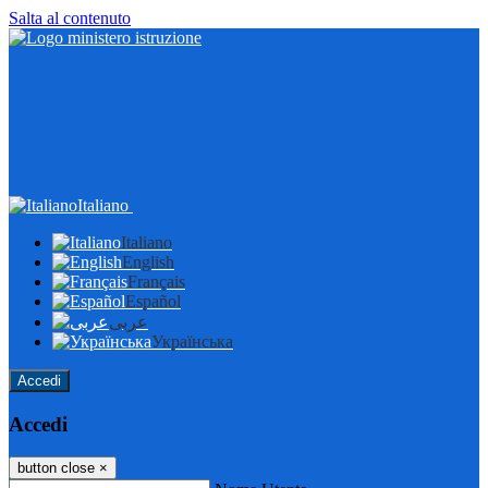
Salta al contenuto
Italiano
Italiano
English
Français
Español
عربى
Українська
Accedi
Accedi
button close
×