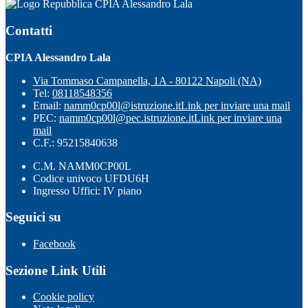
CPIA Alessandro Lala
Contatti
CPIA Alessandro Lala
Via Tommaso Campanella, 1A - 80122 Napoli (NA)
Tel:
08118548356
Email:
namm0cp00l@istruzione.it
Link per inviare una mail
PEC:
namm0cp00l@pec.istruzione.it
Link per inviare una
mail
C.F.: 95215840638
C.M. NAMM0CP00L
Codice univoco UFDU6H
Ingresso Uffici: IV piano
Seguici su
Facebook
Sezione Link Utili
Cookie policy