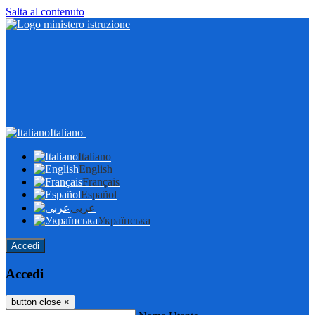
Salta al contenuto
Italiano
Italiano
English
Français
Español
عربى
Українська
Accedi
Accedi
button close
×