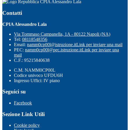
CPIA Alessandro Lala
Contatti
CPIA Alessandro Lala
Via Tommaso Campanella, 1A - 80122 Napoli (NA)
Tel:
08118548356
Email:
namm0cp00l@istruzione.it
Link per inviare una mail
PEC:
namm0cp00l@pec.istruzione.it
Link per inviare una
mail
C.F.: 95215840638
C.M. NAMM0CP00L
Codice univoco UFDU6H
Ingresso Uffici: IV piano
Seguici su
Facebook
Sezione Link Utili
Cookie policy