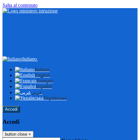
Salta al contenuto
Italiano
Italiano
English
Français
Español
عربى
Українська
Accedi
Accedi
button close
×