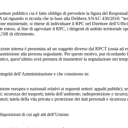
 settore pubblico cui è fatto obbligo di prevedere la figura del Respon
 A tal riguardo si ricorda che in base alla Delibera ANAC 430/2016: “tenu
ne ministeriale, si ritiene di individuare il RPC nel Direttore dell’Uffici
 esteso, al fine di agevolare il RPC, i dirigenti di ambito territoriale o
’USR di riferimento.
azione interna è presentata ad un soggetto diverso dal RPCT (ossia ad ese
trasmissione alla persona segnalante. Per questo motivo, pur ricordand
lastico, quest’ultimo avrà premura di trasmettere la segnalazione nei tem
ntegrità dell’Amministrazione e che consistono in:
Unione europea o nazionali relativi ai seguenti settori: appalti pubblici; s
; sicurezza dei trasporti; tutela dell’ambiente; radioprotezione e sicurez
ri; tutela della vita privata e protezione dei dati personali e sicurezza de
isposizioni di cui agli atti dell’Unione.