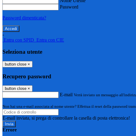
Nome Utente
Password
Password dimenticata?
-
Entra con SPID
Entra con CIE
Seleziona utente
button close
×
Recupero password
button close
×
E-mail
Verrà inviato un messaggio all'indirizz
Non hai una e-mail associata al nome utente? Effettua il reset della password tram
E-mail inviata, si prega di controllare la casella di posta elettronica!
Errore