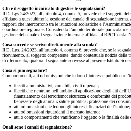
Chi è il soggetto incaricato di gestire le segnalazioni?
Il D. Lgs 24/2023, all’articolo 4, comma 5, prevede che i soggetti del
affidano a quest'ultimo la gestione del canale di segnalazione interna.
rapporti che intercorrono tra le istituzioni scolastiche e l’Amministrazio
coordinatore regionale. Considerato l’ambito territoriale particolarmente
gestione del canale di segnalazione interna è affidata al RPCT ossia l
Cosa succede se scrivo direttamente alla scuola?
Il D. Lgs. 24/2023, all’articolo 4, comma 6, prevede che, se la segnal
ricevimento, al soggetto competente, dando contestuale notizia della 
di riferimento, qualora il segnalante scrivesse al presente Istituto Sco
Cosa si può segnalare?
Comportamenti, atti od omissioni che ledono l’interesse pubblico o l’i
illeciti amministrativi, contabili, civili o penali;
illeciti che rientrano nell’ambito di applicazione degli atti dell’
finanziamento del terrorismo; sicurezza e conformità dei prodotti
benessere degli animali; salute pubblica; protezione dei consumato
atti od omissioni che ledono gli interessi finanziari dell’Unione;
atti od omissioni riguardanti il mercato interno;
atti o comportamenti che vanificano l’oggetto o la finalità delle d
Quali sono i canali di segnalazione?