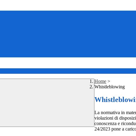
Home
>
Whistleblowing
Whistleblow
La normativa in mater
violazioni di disposiz
conoscenza e riconduc
24/2023 pone a carico 