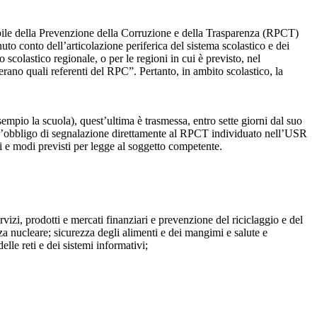
sabile della Prevenzione della Corruzione e della Trasparenza (RPCT)
to conto dell’articolazione periferica del sistema scolastico e dei
o scolastico regionale, o per le regioni in cui è previsto, nel
perano quali referenti del RPC”. Pertanto, in ambito scolastico, la
mpio la scuola), quest’ultima è trasmessa, entro sette giorni dal suo
o l’obbligo di segnalazione direttamente al RPCT individuato nell’USR
pi e modi previsti per legge al soggetto competente.
ervizi, prodotti e mercati finanziari e prevenzione del riciclaggio e del
za nucleare; sicurezza degli alimenti e dei mangimi e salute e
lle reti e dei sistemi informativi;