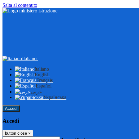
Salta al contenuto
Italiano
Italiano
English
Français
Español
عربى
Українська
Accedi
Accedi
button close
×