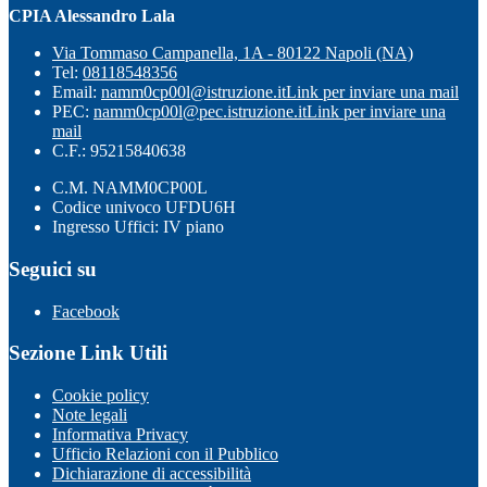
CPIA Alessandro Lala
Via Tommaso Campanella, 1A - 80122 Napoli (NA)
Tel:
08118548356
Email:
namm0cp00l@istruzione.it
Link per inviare una mail
PEC:
namm0cp00l@pec.istruzione.it
Link per inviare una
mail
C.F.: 95215840638
C.M. NAMM0CP00L
Codice univoco UFDU6H
Ingresso Uffici: IV piano
Seguici su
Facebook
Sezione Link Utili
Cookie policy
Note legali
Informativa Privacy
Ufficio Relazioni con il Pubblico
Dichiarazione di accessibilità