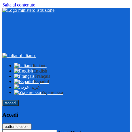
Salta al contenuto
Italiano
Italiano
English
Français
Español
عربى
Українська
Accedi
Accedi
button close
×