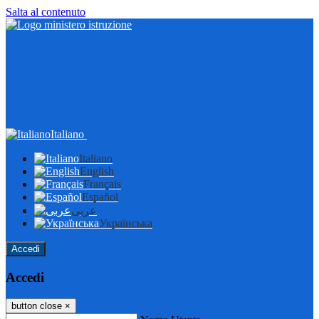
Salta al contenuto
Italiano
Italiano
English
Français
Español
عربى
Українська
Accedi
Accedi
button close
×