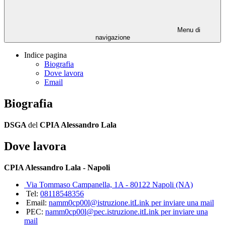
Menu di
navigazione
Indice pagina
Biografia
Dove lavora
Email
Biografia
DSGA
del
CPIA Alessandro Lala
Dove lavora
CPIA Alessandro Lala - Napoli
Via Tommaso Campanella, 1A - 80122 Napoli (NA)
Tel:
08118548356
Email:
namm0cp00l@istruzione.it
Link per inviare una mail
PEC:
namm0cp00l@pec.istruzione.it
Link per inviare una
mail