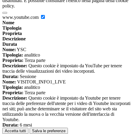
disabilitati. È possibile consultare l'elenco nella pagina della cookie
policy.
www.youtube.com
Nome
Tipologia
Proprieta
Descrizione
Durata
Nome:
YSC
Tipologia:
analitico
Proprieta:
Terza parte
Descrizione:
Questo cookie è impostato da YouTube per tenere
traccia delle visualizzazioni dei video incorporati.
Durata:
Sessione
Nome:
VISITOR_INFO1_LIVE
Tipologia:
analitico
Proprieta:
Terza parte
Descrizione:
Questo cookie è impostato da Youtube per tenere
traccia delle preferenze dell'utente per i video di Youtube incorporati
nei siti; può anche determinare se il visitatore del sito web sta
utilizzando la nuova o la vecchia versione dell'interfaccia di
Youtube.
Durata:
6 mesi
Accetta tutti
Salva le preferenze