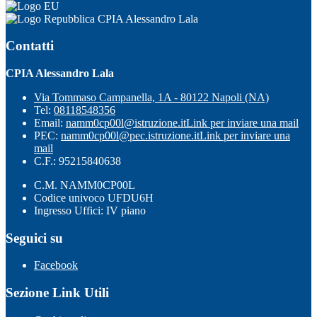
CPIA Alessandro Lala
Contatti
CPIA Alessandro Lala
Via Tommaso Campanella, 1A - 80122 Napoli (NA)
Tel:
08118548356
Email:
namm0cp00l@istruzione.it
Link per inviare una mail
PEC:
namm0cp00l@pec.istruzione.it
Link per inviare una
mail
C.F.: 95215840638
C.M. NAMM0CP00L
Codice univoco UFDU6H
Ingresso Uffici: IV piano
Seguici su
Facebook
Sezione Link Utili