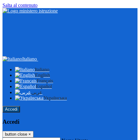
Salta al contenuto
Italiano
Italiano
English
Français
Español
عربى
Українська
Accedi
Accedi
button close
×