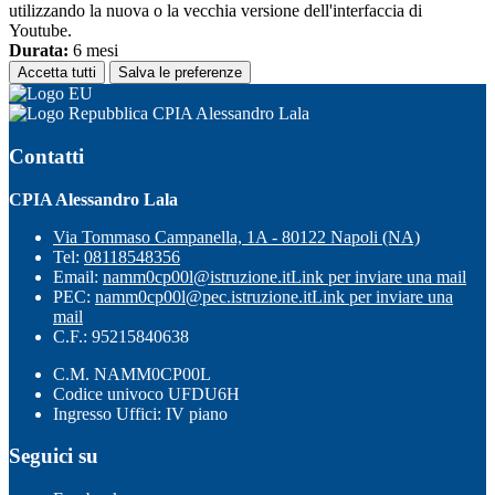
utilizzando la nuova o la vecchia versione dell'interfaccia di
Youtube.
Durata:
6 mesi
Accetta tutti
Salva le preferenze
CPIA Alessandro Lala
Contatti
CPIA Alessandro Lala
Via Tommaso Campanella, 1A - 80122 Napoli (NA)
Tel:
08118548356
Email:
namm0cp00l@istruzione.it
Link per inviare una mail
PEC:
namm0cp00l@pec.istruzione.it
Link per inviare una
mail
C.F.: 95215840638
C.M. NAMM0CP00L
Codice univoco UFDU6H
Ingresso Uffici: IV piano
Seguici su