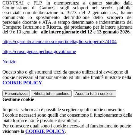
CONFSAI e FLP, in ottemperanza a quanto statuito dalla
Commissione di Garanzia sugli scioperi nei servizi pubblici
essenziali con deliberazione n. 3273 del 2 gennaio u.s., hanno
comunicato lo spostamento dell’indizione dello sciopero del
personale docente e ATA, a tempo determinato e indeterminato del
Comparto Istruzione e Ricerca, già proclamato per le intere giornate
del 9 e 10 gennaio,
alle intere giornate del 12 e 13 gennaio 2026
.
https://cgsse.it/calendario-scioperi/dettaglio-sciopero/374104
https://crusc-gepas.perlapa.gov.it/home
Notizie
Questo sito o gli strumenti terzi da questo utilizzati si avvalgono di
cookie necessari al funzionamento ed utili alle finalità illustrate nella
COOKIE POLICY
.
Personalizza
Rifiuta tutti
i cookies
Accetta tutti
i cookies
Gestione cookie
In questa schermata è possibile scegliere quali cookie consentire.
I cookie necessari sono quelli che consentono il funzionamento della
piattaforma e non è possibile disabilitarli.
Per conoscere quali sono i cookie necessari al funzionamento potete
visionare la
COOKIE POLICY
.