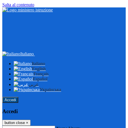
Salta al contenuto
Italiano
Italiano
English
Français
Español
عربى
Українська
Accedi
Accedi
button close
×