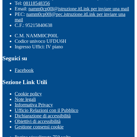
Tel:
08118548356
Email:
namm0cp00l@istruzione.it
Link per inviare una mail
PEC:
namm0cp00l@pec.istruzione.it
Link per inviare una
mail
C.F.: 95215840638
C.M. NAMM0CP00L
Codice univoco UFDU6H
Ingresso Uffici: IV piano
Seguici su
Facebook
Sezione Link Utili
Cookie policy
Note legali
Informativa Privacy
Ufficio Relazioni con il Pubblico
Dichiarazione di accessibilità
Obiettivi di accessibilità
Gestione consensi cookie