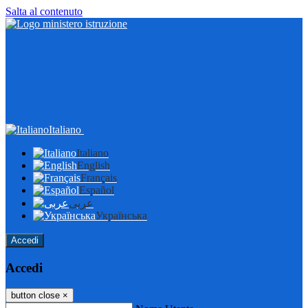
Salta al contenuto
Italiano
Italiano
English
Français
Español
عربى
Українська
Accedi
Accedi
button close
×