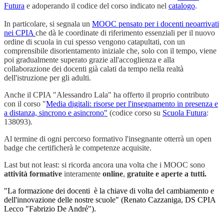
Futura
e adoperando il codice del corso indicato nel
catalogo
.
In particolare, si segnala un
MOOC pensato per i docenti neoarrivati
nei CPIA
che dà le coordinate di riferimento essenziali per il nuovo
ordine di scuola in cui spesso vengono catapultati, con un
comprensibile disorientamento iniziale che, solo con il tempo, viene
poi gradualmente superato grazie all'accoglienza e alla
collaborazione dei docenti già calati da tempo nella realtà
dell'istruzione per gli adulti.
Anche il CPIA "Alessandro Lala" ha offerto il proprio contributo
con il corso "
Media digitali: risorse per l'insegnamento in presenza e
a distanza, sincrono e asincrono"
(codice corso su
Scuola Futura
:
138093).
Al termine di ogni percorso formativo l'insegnante otterrà un open
badge che certificherà le competenze acquisite.
Last but not least: si ricorda ancora una volta che i MOOC sono
attività formative
interamente
online
,
gratuite e aperte a tutti.
"La formazione dei docenti è la chiave di volta del cambiamento e
dell'innovazione delle nostre scuole" (Renato Cazzaniga, DS CPIA
Lecco "Fabrizio De André").