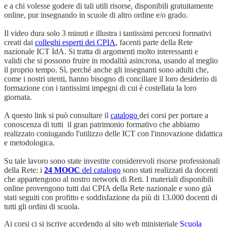
e a chi volesse godere di tali utili risorse, disponibili gratuitamente
online, pur insegnando in scuole di altro ordine e/o grado.
Il video dura solo 3 minuti e illustra i tantissimi percorsi formativi
creati dai
colleghi esperti dei CPIA
, facenti parte della Rete
nazionale ICT IdA. Si tratta di argomenti molto interessanti e
validi che si possono fruire in modalità asincrona, usando al meglio
il proprio tempo. Sì, perché anche gli insegnanti sono adulti che,
come i nostri utenti, hanno bisogno di conciliare il loro desiderio di
formazione con i tantissimi impegni di cui è costellata la loro
giornata.
A questo link si può consultare il
catalogo
dei corsi per portare a
conoscenza di tutti il gran patrimonio formativo che abbiamo
realizzato coniugando l'utilizzo delle ICT con l'innovazione didattica
e metodologica.
Su tale lavoro sono state investite considerevoli risorse professionali
della Rete: i
24 MOOC
del catalogo
sono stati realizzati da docenti
che appartengono al nostro network di Reti. I materiali disponibili
online provengono tutti dai CPIA della Rete nazionale e sono già
stati seguiti con profitto e soddisfazione da più di 13.000 docenti di
tutti gli ordini di scuola.
Ai corsi ci si iscrive accedendo al sito web ministeriale
Scuola