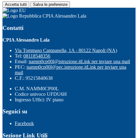
Accetta tutti
Salva le preferenze
CPIA Alessandro Lala
Contatti
CPIA Alessandro Lala
Via Tommaso Campanella, 1A - 80122 Napoli (NA)
Tel:
08118548356
Email:
namm0cp00l@istruzione.it
Link per inviare una mail
PEC:
namm0cp00l@pec.istruzione.it
Link per inviare una
mail
C.F.: 95215840638
C.M. NAMM0CP00L
Codice univoco UFDU6H
Ingresso Uffici: IV piano
Seguici su
Facebook
Sezione Link Utili