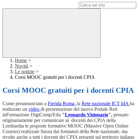
Campo di ricerca per le pagine del sito
Home
>
Novità
>
Le notizie
>
Corsi MOOC gratuiti per i docenti CPIA
Corsi MOOC gratuiti per i docenti CPIA
Come preannunciato a
Fierida Roma,
la
Rete nazionale ICT IdA
ha
realizzato un
video
di presentazione del nuovo Portale Reti
inFormazione DigiComp/Edu
"
Leonardo Visionario
",
pensato
originariamente per comunicare ai docenti dei CPIA della
Lombardia le proposte formative MOOC (Massive Open Online
Courses) realizzate finora dai formatori della Rete nazionale, ma
rivolto anche a tutti i docenti dei CPIA presenti sul territorio italiano