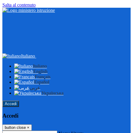
Salta al contenuto
Italiano
Italiano
English
Français
Español
عربى
Українська
Accedi
Accedi
button close
×