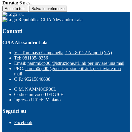
Durata:
6 mesi
Accetta tutti
Salva le preferenze
CPIA Alessandro Lala
Contatti
CPIA Alessandro Lala
Via Tommaso Campanella, 1A - 80122 Napoli (NA)
Tel:
08118548356
Email:
namm0cp00l@istruzione.it
Link per inviare una mail
PEC:
namm0cp00l@pec.istruzione.it
Link per inviare una
mail
C.F.: 95215840638
C.M. NAMM0CP00L
Codice univoco UFDU6H
Ingresso Uffici: IV piano
Seguici su
Facebook