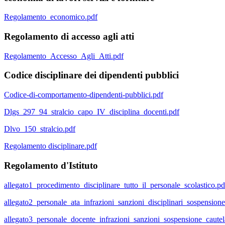
Regolamento_economico.pdf
Regolamento di accesso agli atti
Regolamento_Accesso_Agli_Atti.pdf
Codice disciplinare dei dipendenti pubblici
Codice-di-comportamento-dipendenti-pubblici.pdf
Dlgs_297_94_stralcio_capo_IV_disciplina_docenti.pdf
Dlvo_150_stralcio.pdf
Regolamento disciplinare.pdf
Regolamento d'Istituto
allegato1_procedimento_disciplinare_tutto_il_personale_scolastico.pd
allegato2_personale_ata_infrazioni_sanzioni_disciplinari_sospensione
allegato3_personale_docente_infrazioni_sanzioni_sospensione_cautel