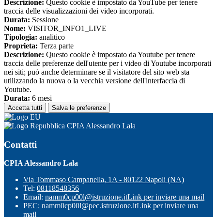
Descrizione:
Questo cookie è impostato da YouTube per tenere
traccia delle visualizzazioni dei video incorporati.
Durata:
Sessione
Nome:
VISITOR_INFO1_LIVE
Tipologia:
analitico
Proprieta:
Terza parte
Descrizione:
Questo cookie è impostato da Youtube per tenere
traccia delle preferenze dell'utente per i video di Youtube incorporati
nei siti; può anche determinare se il visitatore del sito web sta
utilizzando la nuova o la vecchia versione dell'interfaccia di
Youtube.
Durata:
6 mesi
Accetta tutti
Salva le preferenze
CPIA Alessandro Lala
Contatti
CPIA Alessandro Lala
Via Tommaso Campanella, 1A - 80122 Napoli (NA)
Tel:
08118548356
Email:
namm0cp00l@istruzione.it
Link per inviare una mail
PEC:
namm0cp00l@pec.istruzione.it
Link per inviare una
mail