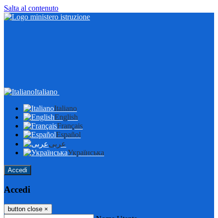
Salta al contenuto
Italiano
Italiano
English
Français
Español
عربى
Українська
Accedi
Accedi
button close
×