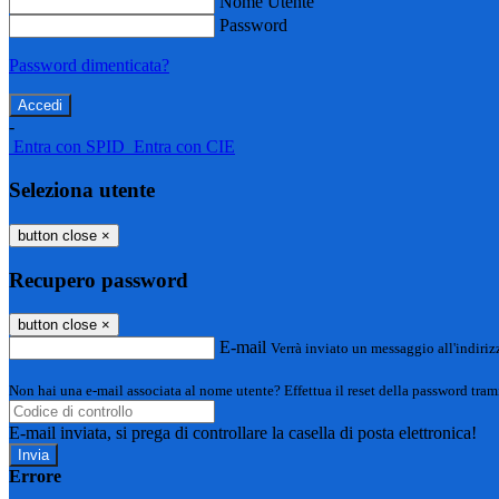
Nome Utente
Password
Password dimenticata?
-
Entra con SPID
Entra con CIE
Seleziona utente
button close
×
Recupero password
button close
×
E-mail
Verrà inviato un messaggio all'indirizz
Non hai una e-mail associata al nome utente? Effettua il reset della password tram
E-mail inviata, si prega di controllare la casella di posta elettronica!
Errore