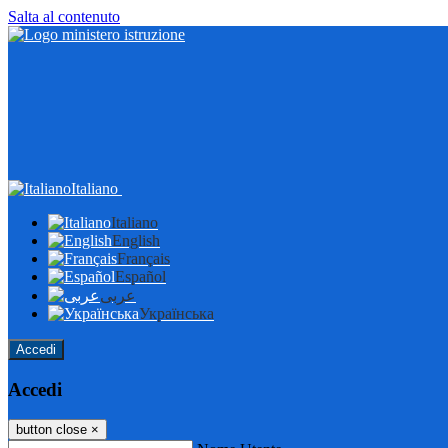
Salta al contenuto
Italiano
Italiano
English
Français
Español
عربى
Українська
Accedi
Accedi
button close
×