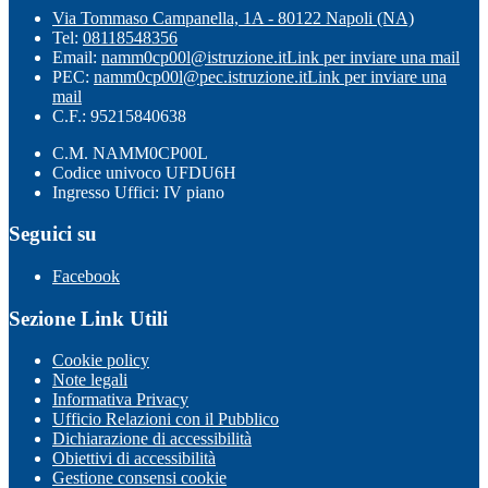
Via Tommaso Campanella, 1A - 80122 Napoli (NA)
Tel:
08118548356
Email:
namm0cp00l@istruzione.it
Link per inviare una mail
PEC:
namm0cp00l@pec.istruzione.it
Link per inviare una
mail
C.F.: 95215840638
C.M. NAMM0CP00L
Codice univoco UFDU6H
Ingresso Uffici: IV piano
Seguici su
Facebook
Sezione Link Utili
Cookie policy
Note legali
Informativa Privacy
Ufficio Relazioni con il Pubblico
Dichiarazione di accessibilità
Obiettivi di accessibilità
Gestione consensi cookie