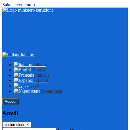
Salta al contenuto
Italiano
Italiano
English
Français
Español
عربى
Українська
Accedi
Accedi
button close
×