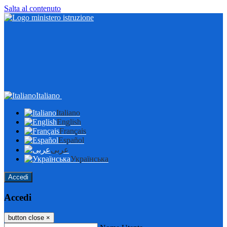
Salta al contenuto
Italiano
Italiano
English
Français
Español
عربى
Українська
Accedi
Accedi
button close
×