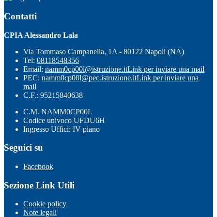
Contatti
CPIA Alessandro Lala
Via Tommaso Campanella, 1A - 80122 Napoli (NA)
Tel:
08118548356
Email:
namm0cp00l@istruzione.it
Link per inviare una mail
PEC:
namm0cp00l@pec.istruzione.it
Link per inviare una
mail
C.F.: 95215840638
C.M. NAMM0CP00L
Codice univoco UFDU6H
Ingresso Uffici: IV piano
Seguici su
Facebook
Sezione Link Utili
Cookie policy
Note legali