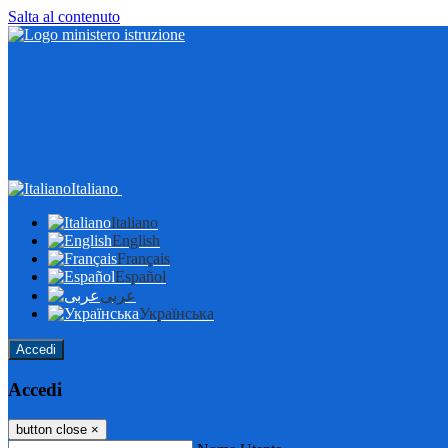
Salta al contenuto
Italiano
Italiano
English
Français
Español
عربى
Українська
Accedi
Accedi
button close
×