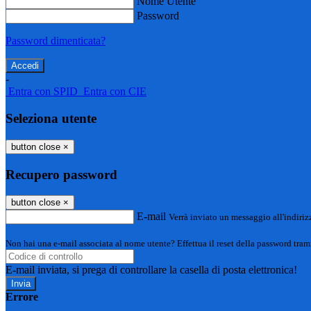
Nome Utente
Password
Password dimenticata?
-
Entra con SPID
Entra con CIE
Seleziona utente
button close
×
Recupero password
button close
×
E-mail
Verrà inviato un messaggio all'indirizz
Non hai una e-mail associata al nome utente? Effettua il reset della password tram
E-mail inviata, si prega di controllare la casella di posta elettronica!
Errore