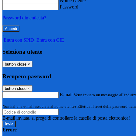
Nome Utente
Password
Password dimenticata?
-
Entra con SPID
Entra con CIE
Seleziona utente
button close
×
Recupero password
button close
×
E-mail
Verrà inviato un messaggio all'indirizz
Non hai una e-mail associata al nome utente? Effettua il reset della password tram
E-mail inviata, si prega di controllare la casella di posta elettronica!
Errore