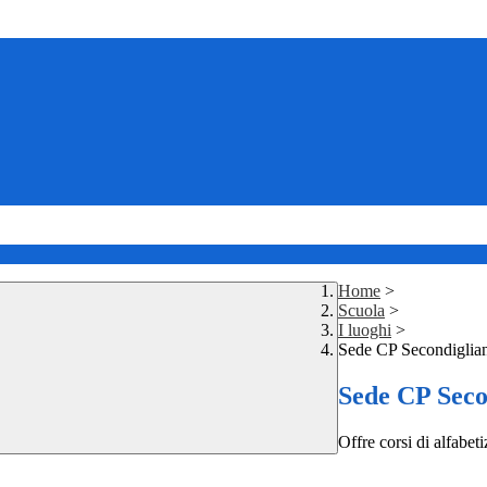
Home
>
Scuola
>
I luoghi
>
Sede CP Secondiglia
Sede CP Seco
Offre corsi di alfabet