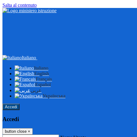
Salta al contenuto
Italiano
Italiano
English
Français
Español
عربى
Українська
Accedi
Accedi
button close
×