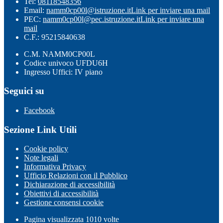
Tel:
08118548356
Email:
namm0cp00l@istruzione.it
Link per inviare una mail
PEC:
namm0cp00l@pec.istruzione.it
Link per inviare una
mail
C.F.: 95215840638
C.M. NAMM0CP00L
Codice univoco UFDU6H
Ingresso Uffici: IV piano
Seguici su
Facebook
Sezione Link Utili
Cookie policy
Note legali
Informativa Privacy
Ufficio Relazioni con il Pubblico
Dichiarazione di accessibilità
Obiettivi di accessibilità
Gestione consensi cookie
Pagina visualizzata
1010
volte