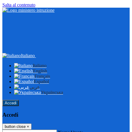
Salta al contenuto
Italiano
Italiano
English
Français
Español
عربى
Українська
Accedi
Accedi
button close
×