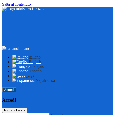
Salta al contenuto
Italiano
Italiano
English
Français
Español
عربى
Українська
Accedi
Accedi
button close
×