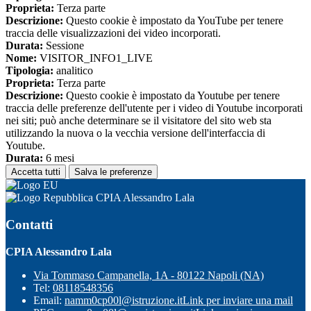
Proprieta:
Terza parte
Descrizione:
Questo cookie è impostato da YouTube per tenere
traccia delle visualizzazioni dei video incorporati.
Durata:
Sessione
Nome:
VISITOR_INFO1_LIVE
Tipologia:
analitico
Proprieta:
Terza parte
Descrizione:
Questo cookie è impostato da Youtube per tenere
traccia delle preferenze dell'utente per i video di Youtube incorporati
nei siti; può anche determinare se il visitatore del sito web sta
utilizzando la nuova o la vecchia versione dell'interfaccia di
Youtube.
Durata:
6 mesi
Accetta tutti
Salva le preferenze
CPIA Alessandro Lala
Contatti
CPIA Alessandro Lala
Via Tommaso Campanella, 1A - 80122 Napoli (NA)
Tel:
08118548356
Email:
namm0cp00l@istruzione.it
Link per inviare una mail