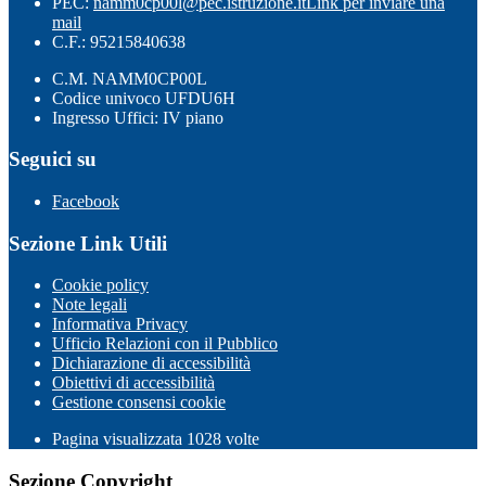
PEC:
namm0cp00l@pec.istruzione.it
Link per inviare una
mail
C.F.: 95215840638
C.M. NAMM0CP00L
Codice univoco UFDU6H
Ingresso Uffici: IV piano
Seguici su
Facebook
Sezione Link Utili
Cookie policy
Note legali
Informativa Privacy
Ufficio Relazioni con il Pubblico
Dichiarazione di accessibilità
Obiettivi di accessibilità
Gestione consensi cookie
Pagina visualizzata
1028
volte
Sezione Copyright