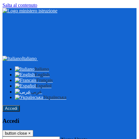
Salta al contenuto
Italiano
Italiano
English
Français
Español
عربى
Українська
Accedi
Accedi
button close
×