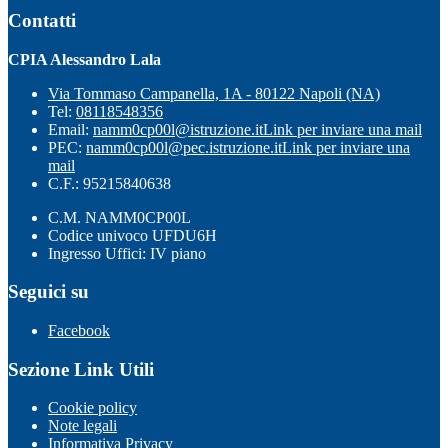
Contatti
CPIA Alessandro Lala
Via Tommaso Campanella, 1A - 80122 Napoli (NA)
Tel:
08118548356
Email:
namm0cp00l@istruzione.it
Link per inviare una mail
PEC:
namm0cp00l@pec.istruzione.it
Link per inviare una
mail
C.F.: 95215840638
C.M. NAMM0CP00L
Codice univoco UFDU6H
Ingresso Uffici: IV piano
Seguici su
Facebook
Sezione Link Utili
Cookie policy
Note legali
Informativa Privacy