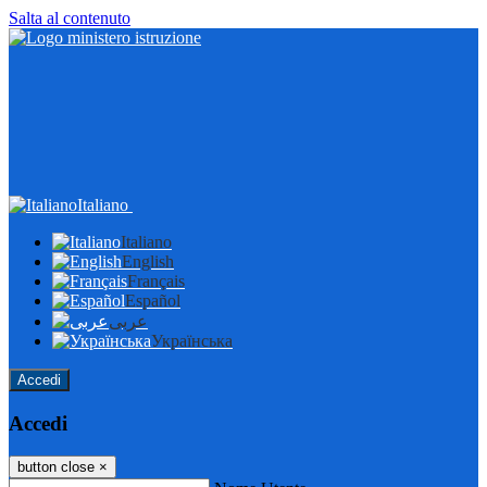
Salta al contenuto
Italiano
Italiano
English
Français
Español
عربى
Українська
Accedi
Accedi
button close
×