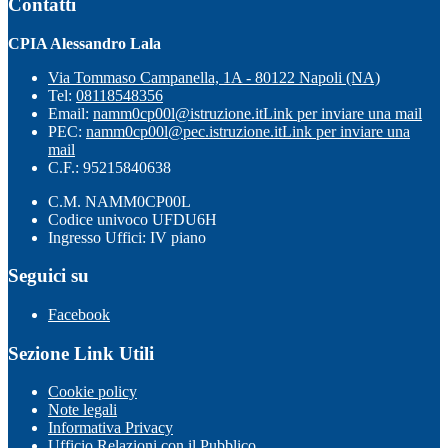
Contatti
CPIA Alessandro Lala
Via Tommaso Campanella, 1A - 80122 Napoli (NA)
Tel:
08118548356
Email:
namm0cp00l@istruzione.it
Link per inviare una mail
PEC:
namm0cp00l@pec.istruzione.it
Link per inviare una
mail
C.F.: 95215840638
C.M. NAMM0CP00L
Codice univoco UFDU6H
Ingresso Uffici: IV piano
Seguici su
Facebook
Sezione Link Utili
Cookie policy
Note legali
Informativa Privacy
Ufficio Relazioni con il Pubblico