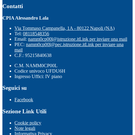
Contatti
CPIA Alessandro Lala
Via Tommaso Campanella, 1A - 80122 Napoli (NA)
Tel:
08118548356
Email:
namm0cp00l@istruzione.it
Link per inviare una mail
PEC:
namm0cp00l@pec.istruzione.it
Link per inviare una
mail
C.F.: 95215840638
C.M. NAMM0CP00L
Codice univoco UFDU6H
Ingresso Uffici: IV piano
Seguici su
Facebook
Sezione Link Utili
Cookie policy
Note legali
Informativa Privacy