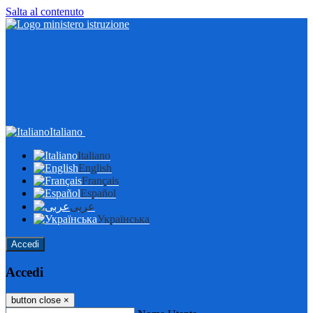
Salta al contenuto
Italiano
Italiano
English
Français
Español
عربى
Українська
Accedi
Accedi
button close
×