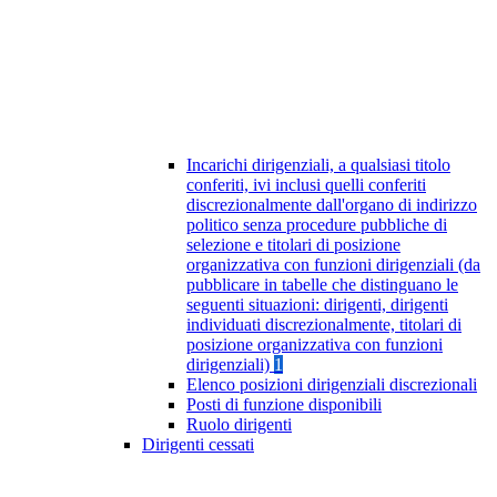
Incarichi dirigenziali, a qualsiasi titolo
conferiti, ivi inclusi quelli conferiti
discrezionalmente dall'organo di indirizzo
politico senza procedure pubbliche di
selezione e titolari di posizione
organizzativa con funzioni dirigenziali (da
pubblicare in tabelle che distinguano le
seguenti situazioni: dirigenti, dirigenti
individuati discrezionalmente, titolari di
posizione organizzativa con funzioni
dirigenziali)
1
Elenco posizioni dirigenziali discrezionali
Posti di funzione disponibili
Ruolo dirigenti
Dirigenti cessati