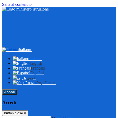
Salta al contenuto
Italiano
Italiano
English
Français
Español
عربى
Українська
Accedi
Accedi
button close
×